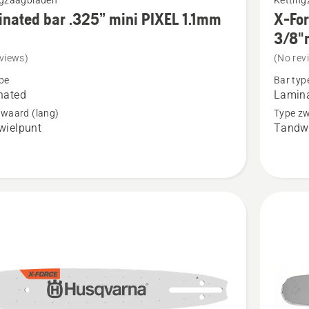
ngzaagbladen
Kettin
meer
nated bar .325” mini PIXEL 1.1mm
X-Fo
details
3/8"m
over
views)
(No rev
ted
X-
pe
Bar typ
Force
nated
Lamina
gelamin
zwaard (lang)
Type zw
wielpunt
Tandwi
zaagbla
3/8"mini
1,1
mm
Klein