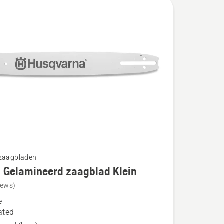
gzaagbladen
 Gelamineerd zaagblad Klein
iews)
e
ated
eerd