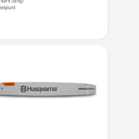
aard (lang)
elpunt
d