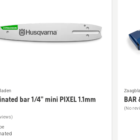
cten
Bekijk
laden
Zaagbl
meer
nated bar 1/4” mini PIXEL 1.1mm
BAR 
details
(No rev
over
views)
ted
BAR
pe
&
nated