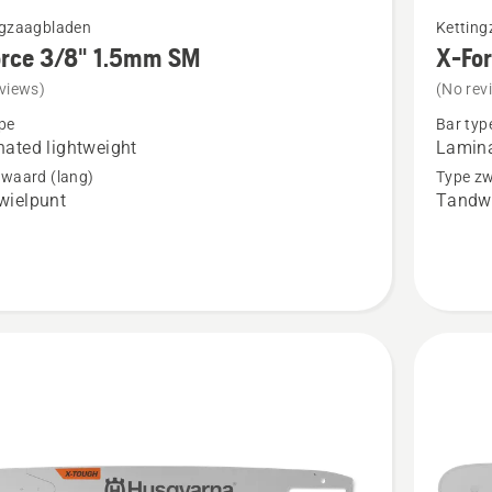
Bekijk
ngzaagbladen
Kettin
meer
orce 3/8" 1.5mm SM
X-Fo
details
views)
(No rev
over
pe
Bar typ
X-
ated lightweight
Lamina
Force
zwaard (lang)
Type zw
wielpunt
Tandwi
3/8"
1.5mm
LM