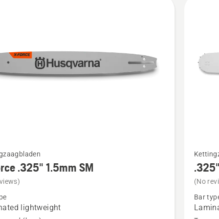
Bekijk
ngzaagbladen
Kettin
meer
orce .325" 1.5mm SM
.325"
details
views)
(No rev
over
pe
Bar typ
.325"
ated lightweight
Lamin
Gelamin