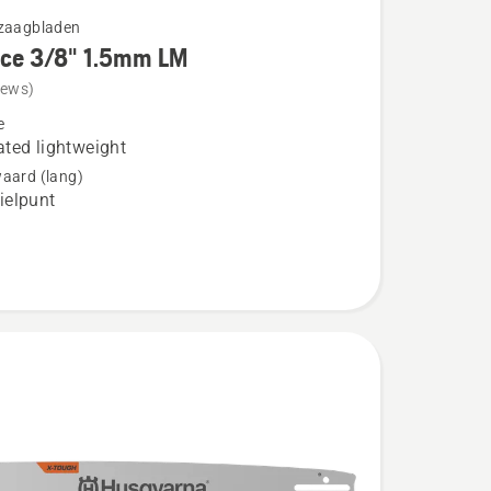
gzaagbladen
rce 3/8" 1.5mm LM
iews)
e
ted lightweight
aard (lang)
elpunt