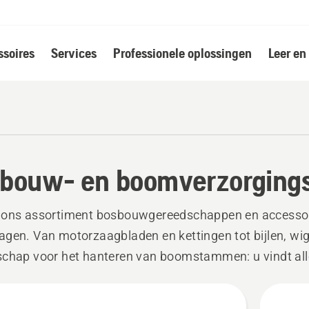
soires
Services
Professionele oplossingen
Leer en
bouw- en boomverzorging
 ons assortiment bosbouwgereedschappen en accessoi
gen. Van motorzaagbladen en kettingen tot bijlen, wi
chap voor het hanteren van boomstammen: u vindt all
bare apparatuur die u nodig hebt.