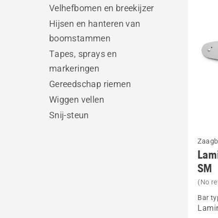
produ
Velhefbomen en breekijzer
Hijsen en hanteren van
boomstammen
Tapes, sprays en
markeringen
Gereedschap riemen
Wiggen vellen
Snij-steun
Bekijk
Zaagb
meer
Lami
details
SM
over
(No re
Lamina
Bar ty
bar
Lami