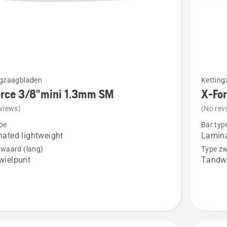
Bekijk
ngzaagbladen
Kettin
meer
orce 3/8"mini 1.3mm SM
X-Fo
details
views)
(No rev
over
pe
Bar typ
X-
ated lightweight
Lamina
Force
zwaard (lang)
Type zw
wielpunt
Tandwi
i
.325"
1.3mm
PIXEL
SM