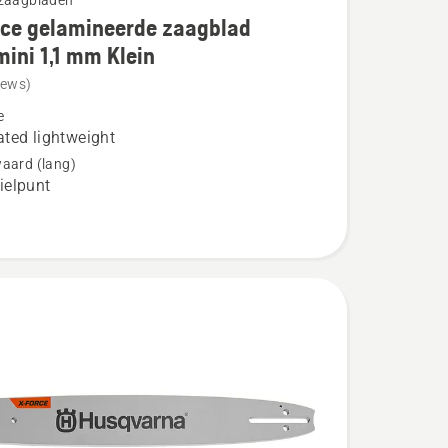
gzaagbladen
rce gelamineerde zaagblad
ini 1,1 mm Klein
iews)
e
ted lightweight
eerde
aard (lang)
elpunt
d