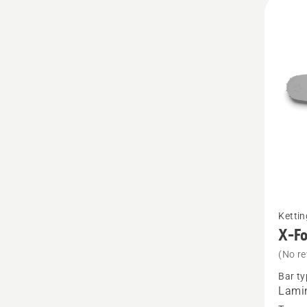
Bekijk
Ketti
meer
X-F
details
(No re
over
Bar ty
X-
Lamin
Force