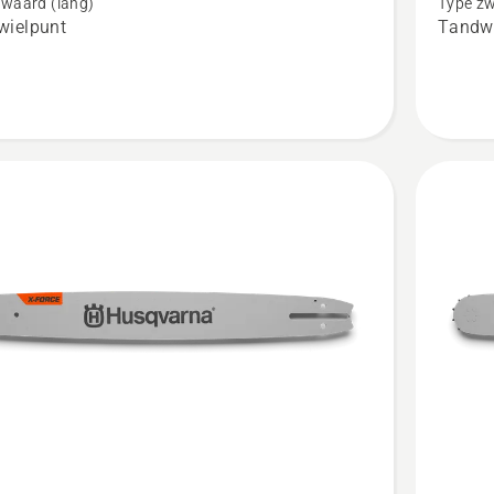
zwaard (lang)
Type zw
wielpunt
Tandwi
zaagbla
Klein