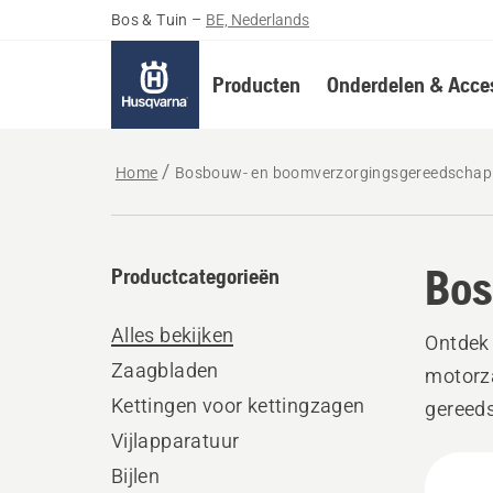
Bos & Tuin
–
BE, Nederlands
Producten
Onderdelen & Acces
Home
Bosbouw- en boomverzorgingsgereedschap
Bos
Productcategorieën
Alles bekijken
Ontdek
Zaagbladen
motorza
Kettingen voor kettingzagen
gereeds
Vijlapparatuur
betrouw
Alle
Bijlen