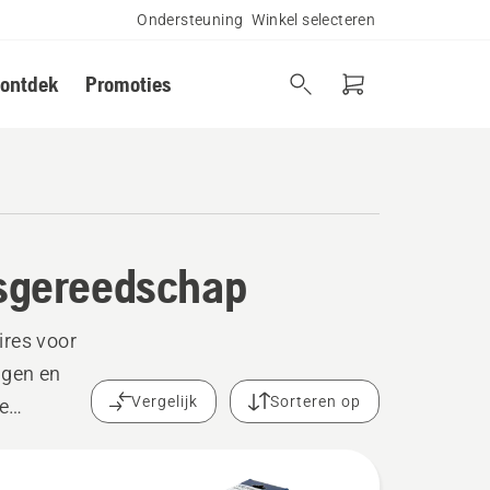
Ondersteuning
Winkel selecteren
 ontdek
Promoties
sgereedschap
res voor
ggen en
Vergelijk
Sorteren op
e