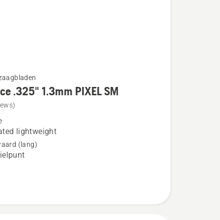
gzaagbladen
rce .325" 1.3mm PIXEL SM
iews)
e
ted lightweight
aard (lang)
elpunt