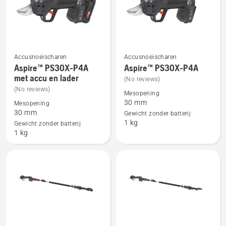
Accusnoeischaren
Accusnoeischaren
Bekijk
Bekijk
Aspire™ PS30X-P4A
Aspire™ PS30X-P4A
meer
meer
met accu en lader
(No reviews)
details
details
(No reviews)
Mesopening
over
over
30 mm
Mesopening
Aspire™
Aspire™
30 mm
Gewicht zonder batterij
1 kg
PS30X-
PS30X-
Gewicht zonder batterij
1 kg
P4A
P4A
met
accu
en
lader