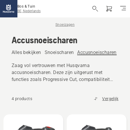
Bos & Tuin
BE, Nederlands
Snoeizagen
Accusnoeischaren
Alles bekijken
Snoeischaren
Accusnoeischaren
Zaag vol vertrouwen met Husqvarna
accusnoeischaren. Deze zijn uitgerust met
functies zoals Progressive Cut, compatibiliteit
met stok en een digitale gebruikersinterface, en
bieden uitstekende resultaten met minder
4 products
Vergelijk
belasting. Perfect voor regelmatig snoeien en
veeleisende tuinwerkzaamheden.
Alle
producten