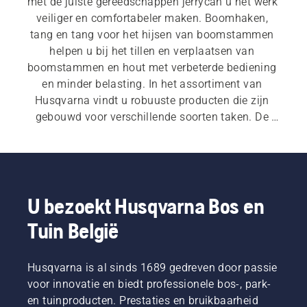
met de juiste gereedschappen jerrycan u het werk 
veiliger en comfortabeler maken. Boomhaken, 
tang en tang voor het hijsen van boomstammen 
helpen u bij het tillen en verplaatsen van 
boomstammen en hout met verbeterde bediening 
en minder belasting. In het assortiment van 
Husqvarna vindt u robuuste producten die zijn 
gebouwd voor verschillende soorten taken. De 
scherpe haak en ergonomische hendel zorgen 
voor een veilige en comfortabele greep.
U bezoekt Husqvarna Bos en
Tuin België
Husqvarna is al sinds 1689 gedreven door passie
voor innovatie en biedt professionele bos-, park-
en tuinproducten. Prestaties en bruikbaarheid