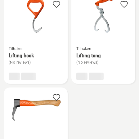
producten
Bekijk
Bekijk
Tilhaken
Tilhaken
meer
meer
Lifting hook
Lifting tong
details
details
(No reviews)
(No reviews)
over
over
Lifting
Lifting
hook
tong
Bekijk