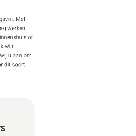
ngsvrij. Met
dag werken.
innenshuis of
k wilt
 wij u aan om
 dit soort
rs