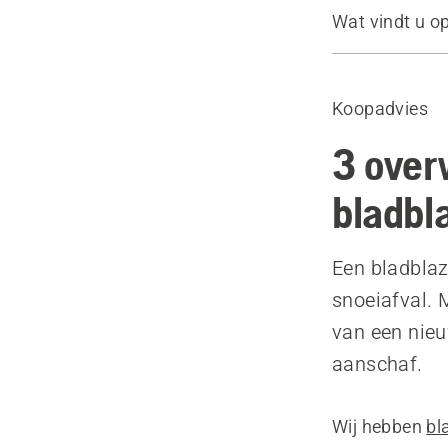
Wat vindt u o
Gids
Aanbevolen 
Koopadvies
3 over
bladbl
Een bladblaz
snoeiafval.
van een nieu
aanschaf.
Wij hebben
bl