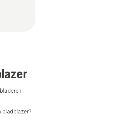
blazer
 bladeren
n bladblazer?