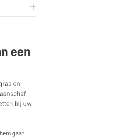
an een
gras en
 aanschaf
etten bij uw
 hem gaat