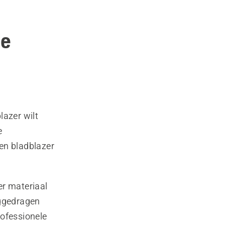
de
lazer wilt
e
en bladblazer
er materiaal
uggedragen
rofessionele