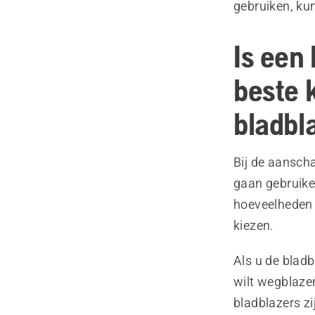
gebruiken, kun
Is een
beste 
bladbl
Bij de aanscha
gaan gebruiken
hoeveelheden 
kiezen.
Als u de blad
wilt wegblaze
bladblazers z