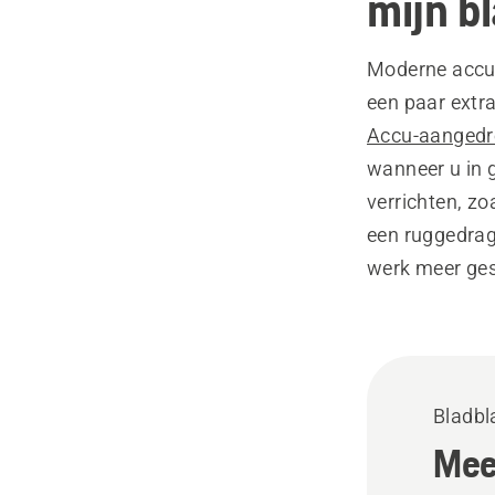
mijn b
Moderne accubla
een paar extr
Accu-aangedr
wanneer u in 
verrichten, zo
een ruggedrag
werk meer ges
Bladbl
Mee