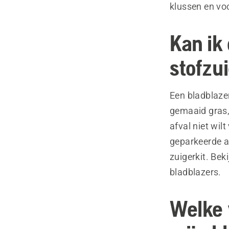
klussen en vo
Kan ik
stofzu
Een bladblaze
gemaaid gras, 
afval niet wil
geparkeerde a
zuigerkit. Bek
bladblazers.
Welke 