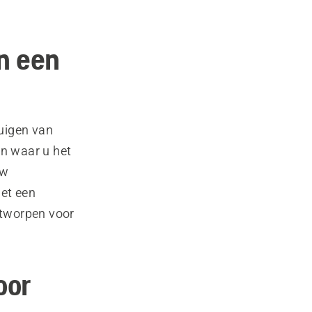
in een
uigen van
en waar u het
uw
et een
ntworpen voor
oor