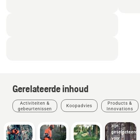
Products
&
Innovations
Beschermend
Gerelateerde inhoud
kleding
van
Husqvarna:
Activiteiten &
Products &
Koopadvies
Materialen
gebeurtenissen
Innovations
die
handmatig
zijn
geselecteerd
voor