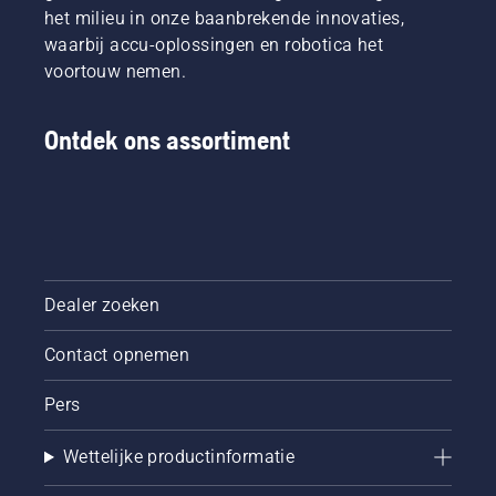
we deze
het milieu in onze baanbrekende innovaties,
En ze
simpele
waarbij accu-oplossingen en robotica het
zijn onze
handleiding
meest
voortouw nemen.
over
veeleisende
bomen
gebruikers.
snoeien
Ontdek ons assortiment
samengesteld
Dealer zoeken
Contact opnemen
Pers
Wettelijke productinformatie