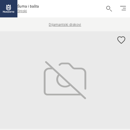
Šuma i bašta
Srpski
Dijamantski diskovi