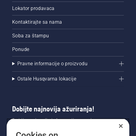
Lokator prodavaca
Kontaktirajte sa nama
Soba za štampu
Ponude
Pravne informacije o proizvodu
Ostale Husqvarna lokacije
Dobijte najnovija ažuriranja!
Dobijte najnovije informacije o novim
proizvodima, specijalnim ponudama i još mnogo
Cookies on
toga. Prijavite se na naš bilten ovdje.