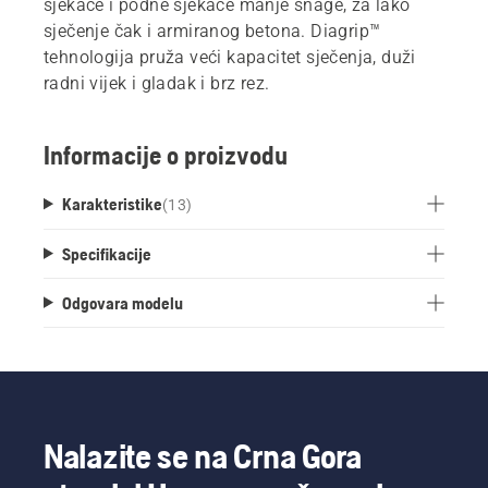
sjekače i podne sjekače manje snage, za lako
sječenje čak i armiranog betona. Diagrip™
tehnologija pruža veći kapacitet sječenja, duži
radni vijek i gladak i brz rez.
Informacije o proizvodu
Karakteristike
(
13
)
Specifikacije
Odgovara modelu
Nalazite se na Crna Gora