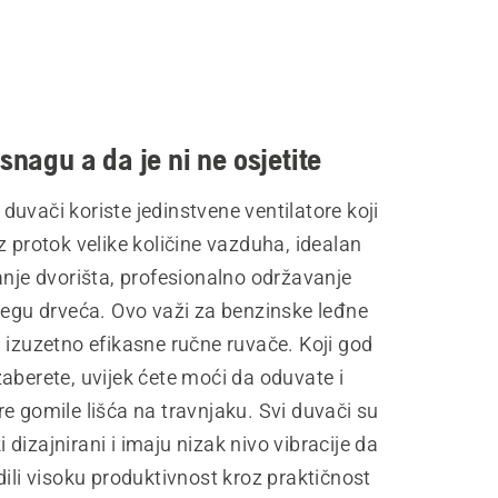
 snagu a da je ni ne osjetite
uvači koriste jedinstvene ventilatore koji
z protok velike količine vazduha, idealan
anje dvorišta, profesionalno održavanje
jegu drveća. Ovo važi za benzinske leđne
 izuzetno efikasne ručne ruvače. Koji god
aberete, uvijek ćete moći da oduvate i
e gomile lišća na travnjaku. Svi duvači su
dizajnirani i imaju nizak nivo vibracije da
dili visoku produktivnost kroz praktičnost