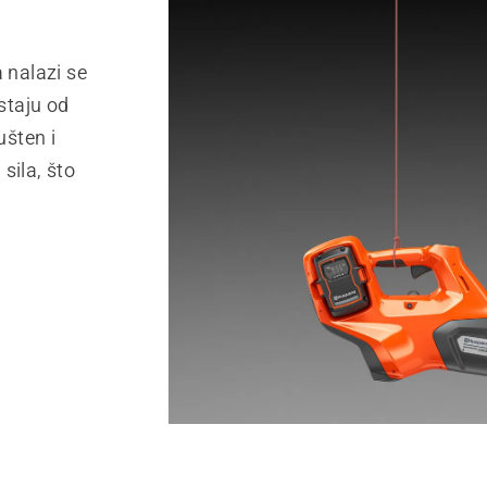
nalazi se
astaju od
šten i
sila, što