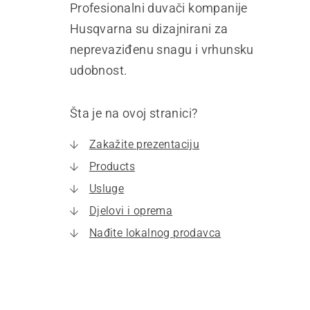
Profesionalni duvači kompanije
Husqvarna su dizajnirani za
neprevaziđenu snagu i vrhunsku
udobnost.
Šta je na ovoj stranici?
Zakažite prezentaciju
Products
Usluge
Djelovi i oprema
Nađite lokalnog prodavca