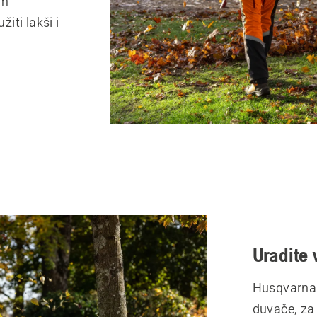
im
iti lakši i
Uradite
Husqvarna 
duvače, za