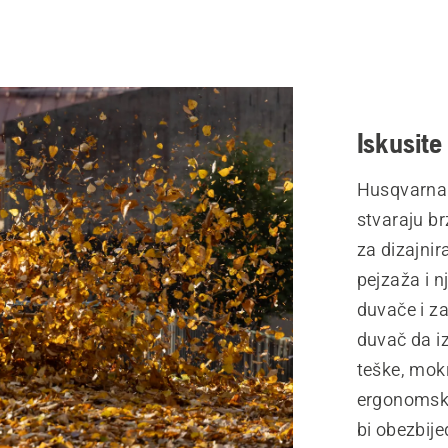
Iskusite
Husqvarna d
stvaraju br
za dizajnir
pejzaža i n
duvače i za
duvač da iz
teške, mokr
ergonomski 
bi obezbije