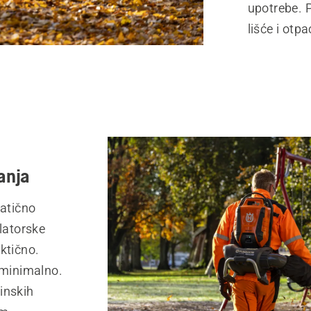
upotrebe. 
lišće i otp
anja
matično
latorske
ktično.
 minimalno.
inskih