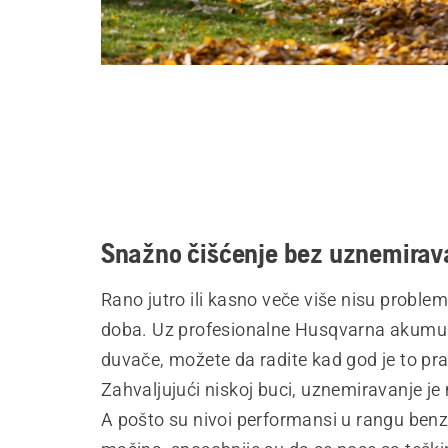
Snažno čišćenje bez uznemirav
Rano jutro ili kasno veče više nisu proble
doba. Uz profesionalne Husqvarna akumu
duvače, možete da radite kad god je to pra
Zahvaljujući niskoj buci, uznemiravanje je
A pošto su nivoi performansi u rangu benz