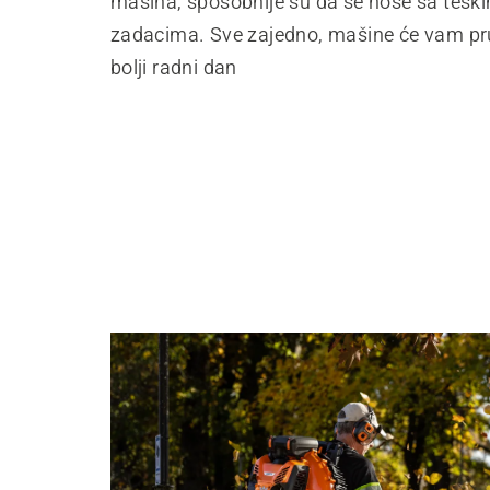
mašina, sposobnije su da se nose sa tešk
zadacima. Sve zajedno, mašine će vam pruž
bolji radni dan