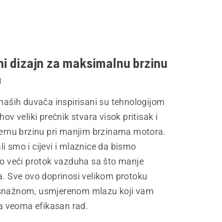
ni dizajn za maksimalnu brzinu
a
 naših duvača inspirisani su tehnologijom
hov veliki prečnik stvara visok pritisak i
ifernu brzinu pri manjim brzinama motora.
i smo i cijevi i mlaznice da bismo
to veći protok vazduha sa što manje
a. Sve ovo doprinosi velikom protoku
snažnom, usmjerenom mlazu koji vam
 veoma efikasan rad.