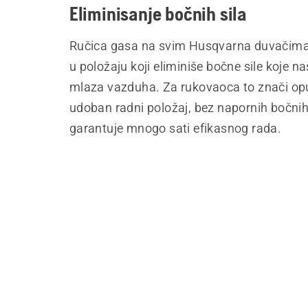
Eliminisanje bočnih sila
Ručica gasa na svim Husqvarna duvačima 
u položaju koji eliminiše bočne sile koje n
mlaza vazduha. Za rukovaoca to znači opu
udoban radni položaj, bez napornih bočnih 
garantuje mnogo sati efikasnog rada.