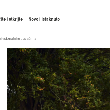
ite i otkrijte
Novo i istaknuto
ofesionalnim duvačima