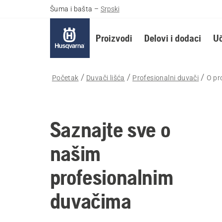
Šuma i bašta
–
Srpski
Proizvodi
Delovi i dodaci
Uč
Početak
Duvači lišća
Profesionalni duvači
O pr
Saznajte sve o
našim
profesionalnim
duvačima