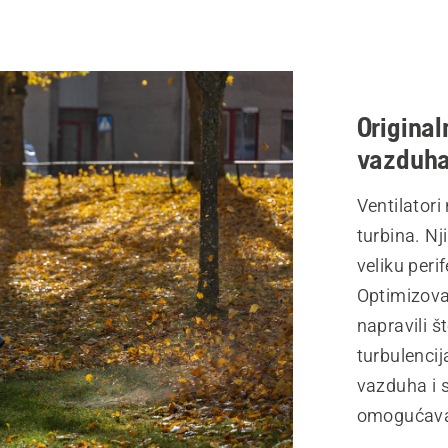
Original
vazduh
Ventilatori
turbina. Nji
veliku per
Optimizoval
napravili š
turbulencij
vazduha i 
omogućava