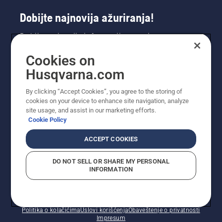
Dobijte najnovija ažuriranja!
Dobijte najnovije informacije o novim
proizvodima, specijalnim ponudama i još mnogo
Cookies on
toga. Prijavite se na naš bilten ovdje.
Husqvarna.com
PRIJAVA ZA BILTEN
By clicking “Accept Cookies”, you agree to the storing of
cookies on your device to enhance site navigation, analyze
site usage, and assist in our marketing efforts.
Cookie Policy
ACCEPT COOKIES
DO NOT SELL OR SHARE MY PERSONAL
INFORMATION
© Husqvarna AB (publ). Sva prava zadržana. Prikazane
cijene su preporučene maloprodajne cijene.
Politika o kolačićima
Uslovi korišćenja
Obaveštenje o privatnosti
Impresum