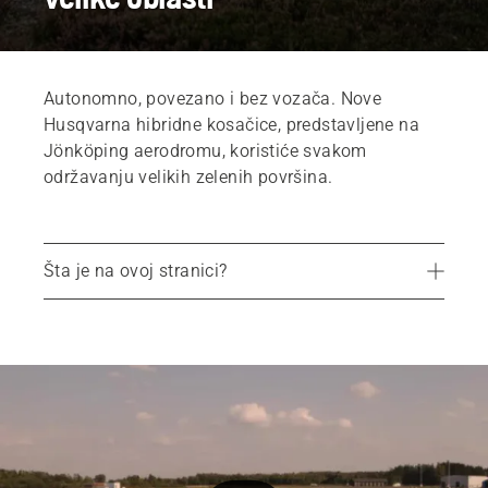
Autonomno, povezano i bez vozača. Nove
Husqvarna hibridne kosačice, predstavljene na
Jönköping aerodromu, koristiće svakom
održavanju velikih zelenih površina.
Šta je na ovoj stranici?
Olakšano održavanje na aerodromu
Povećana bezbednost
Lakši rad
Korisno za vaše poslovanje