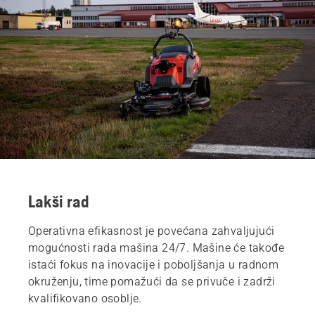
Lakši rad
Operativna efikasnost je povećana zahvaljujući
mogućnosti rada mašina 24/7. Mašine će takođe
istaći fokus na inovacije i poboljšanja u radnom
okruženju, time pomažući da se privuče i zadrži
kvalifikovano osoblje.