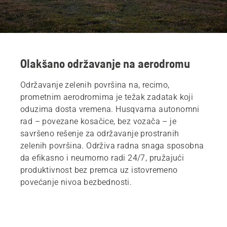
Olakšano održavanje na aerodromu
Održavanje zelenih površina na, recimo,
prometnim aerodromima je težak zadatak koji
oduzima dosta vremena. Husqvarna autonomni
rad – povezane kosačice, bez vozača – je
savršeno rešenje za održavanje prostranih
zelenih površina. Održiva radna snaga sposobna
da efikasno i neumorno radi 24/7, pružajući
produktivnost bez premca uz istovremeno
povećanje nivoa bezbednosti.