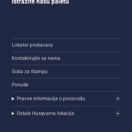
Istražite našu paletu
potrošnji
goriva i
nižih
emisija
izduvnih
gasova
u
poređenju
Lokator prodavaca
sa
konvencionalnim
Kontaktirajte sa nama
mašinama.
Soba za štampu
Ponude
Pravne informacije o proizvodu
Ostale Husqvarna lokacije