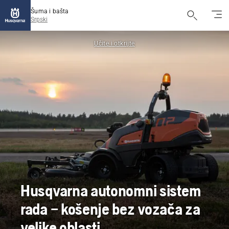
Šuma i bašta
Srpski
Učite i otkrijte
Husqvarna autonomni sistem
rada – košenje bez vozača za
velike oblasti