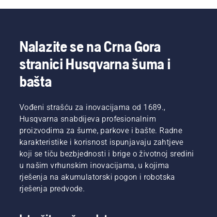
benzinski
pogon.
Naša X-
Torq®
Nalazite se na Crna Gora
tehnologija
vam ne
stranici Husqvarna šuma i
daje
samo
bašta
snagu
koja vam
je
Vođeni strašću za inovacijama od 1689.,
potrebna
Husqvarna snabdijeva profesionalnim
u
proizvodima za šume, parkove i bašte. Radne
svakom
karakteristike i korisnost ispunjavaju zahtjeve
trenutku.
koji se tiču bezbjednosti i brige o životnoj sredini
Možete
takođe
u našim vrhunskim inovacijama, u kojima
iskoristiti
rješenja na akumulatorski pogon i robotska
prednosti
rješenja predvode.
veće
ekonomičnosti
u