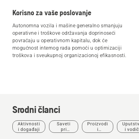
Korisno za vaše poslovanje
Autonomna vozila i mašine generalno smanjuju
operativne i troškove održavanja doprinoseći
povraćaju u operativnom kapitalu, dok će
mogućnost internog rada pomoći u optimizaciji
troškova i sveukupnoj organizacionoj efikasnosti.
Srodni članci
Aktivnosti
Saveti
Proizvodi
Uputst
Proizvodi
i događaji
pri
i
i vodič
i inovacije
kupovini
inovacije