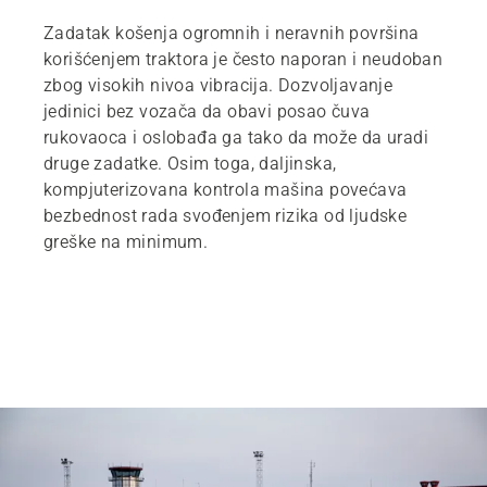
Zadatak košenja ogromnih i neravnih površina
korišćenjem traktora je često naporan i neudoban
zbog visokih nivoa vibracija. Dozvoljavanje
jedinici bez vozača da obavi posao čuva
rukovaoca i oslobađa ga tako da može da uradi
druge zadatke. Osim toga, daljinska,
kompjuterizovana kontrola mašina povećava
bezbednost rada svođenjem rizika od ljudske
greške na minimum.