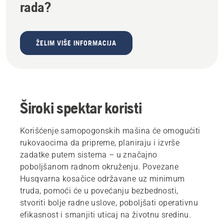
rada?
ŽELIM VIŠE INFORMACIJA
Široki spektar koristi
Korišćenje samopogonskih mašina će omogućiti
rukovaocima da pripreme, planiraju i izvrše
zadatke putem sistema – u značajno
poboljšanom radnom okruženju. Povezane
Husqvarna kosačice održavane uz minimum
truda, pomoći će u povećanju bezbednosti,
stvoriti bolje radne uslove, poboljšati operativnu
efikasnost i smanjiti uticaj na životnu sredinu.