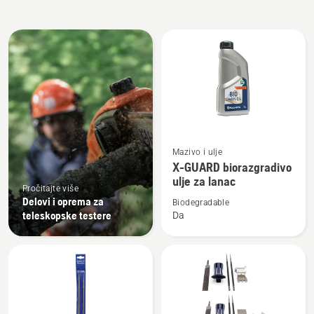
All
products
Pogledajte
Mazivo i ulje
više
X-GUARD biorazgradivo
detalja
ulje za lanac
Pročitajte više
o
Delovi i oprema za
Biodegradable
X-
teleskopske testere
Da
GUARD
biorazgradivo
ulje
za
lanac