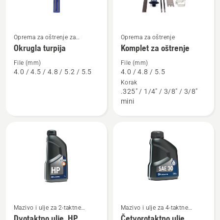
Oprema za oštrenje za
Oprema za oštrenje
Pogledajte
Pogledajte
teleskopsku testeru
Okrugla turpija
Komplet za oštrenje
više
više
detalja
detalja
File (mm)
File (mm)
4.0 / 4.5 / 4.8 / 5.2 / 5.5
4.0 / 4.8 / 5.5
o
o
Korak
Okrugla
Komplet
.325" / 1/4" / 3/8" / 3/8"
turpija
za
mini
oštrenje
Pogledajte
Pogledajte
Mazivo i ulje za 2-taktne
Mazivo i ulje za 4-taktne
više
više
motore
motore
Dvotaktno ulje, HP
Četvorotaktno ulje