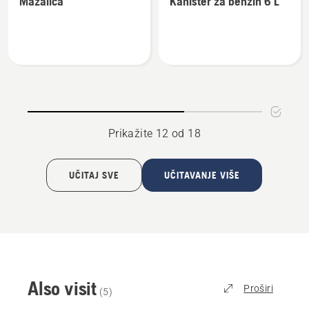
Mazalica
Kanister za benzin 6 L
detalja
detalja
o
o
Mazalica
Kanister
za
benzin
6 L
Prikažite 12 od 18
UČITAJ SVE
UČITAVANJE VIŠE
Also visit
Proširi
(
5
)