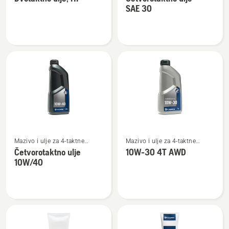
detalja
detalja
SAE 30
o
o
Dvotaktno
Četvorotaktno
ulje,
ulje
HP
SAE 30
Pogledajte
Pogledajte
Mazivo i ulje za 4-taktne
Mazivo i ulje za 4-taktne
više
više
motore
motore
Četvorotaktno ulje
10W-30 4T AWD
detalja
detalja
10W/40
o
o
Četvorotaktno
10W-
ulje
30
10W/40
4T
AWD