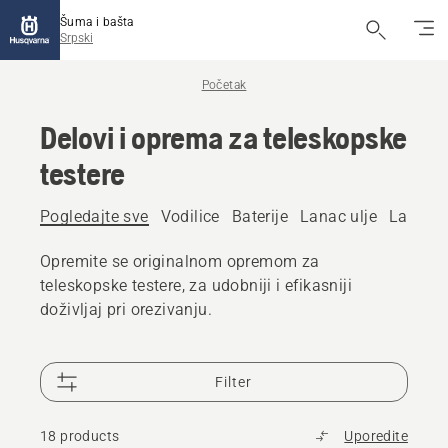
Šuma i bašta
Srpski
Početak
Delovi i oprema za teleskopske
testere
Pogledajte sve
Vodilice
Baterije
Lanac ulje
Lanci
Opremite se originalnom opremom za
teleskopske testere, za udobniji i efikasniji
doživljaj pri orezivanju.
Filter
18 products
Uporedite