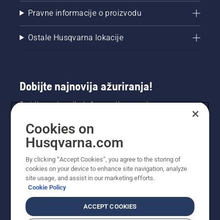
Pravne informacije o proizvodu
Ostale Husqvarna lokacije
Dobijte najnovija ažuriranja!
Dobijte najnovije informacije o novim
proizvodima, specijalnim ponudama i još mnogo
Cookies on
toga. Prijavite se na naš bilten ovdje.
Husqvarna.com
PRIJAVA ZA BILTEN
By clicking “Accept Cookies”, you agree to the storing of
cookies on your device to enhance site navigation, analyze
site usage, and assist in our marketing efforts.
Cookie Policy
ACCEPT COOKIES