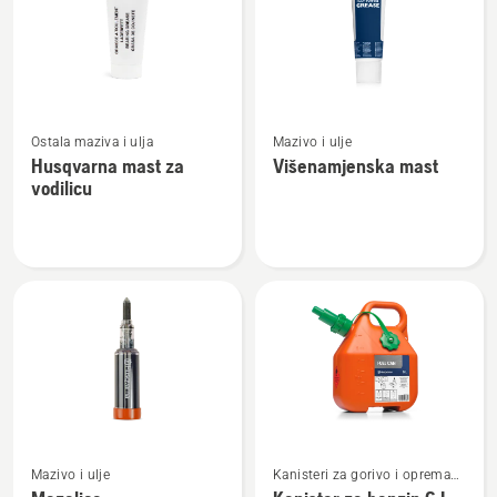
Pogledajte
Pogledajte
Ostala maziva i ulja
Mazivo i ulje
više
više
Husqvarna mast za
Višenamjenska mast
detalja
detalja
vodilicu
o
o
Husqvarna
Višenamjenska
mast
mast
za
vodilicu
Pogledajte
Pogledajte
Mazivo i ulje
Kanisteri za gorivo i oprema
više
više
za punjenje