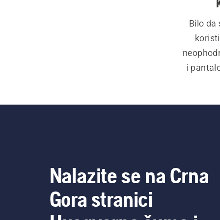
Bilo da
korist
neophodn
i pantal
vreme o
poslove. 
habanju
poput r
udobnost
motornom
Nalazite se na Crna
sadrži i 
rukavice
Gora stranici