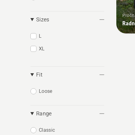
Pročit
Sizes
Radn
L
XL
Fit
Loose
Range
Classic