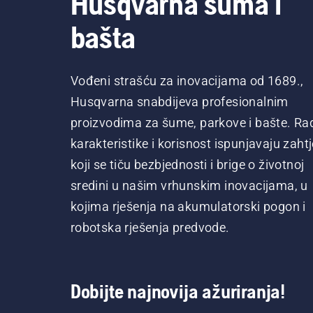
Husqvarna šuma i
bašta
Vođeni strašću za inovacijama od 1689.,
Husqvarna snabdijeva profesionalnim
proizvodima za šume, parkove i bašte. Ra
karakteristike i korisnost ispunjavaju zaht
koji se tiču bezbjednosti i brige o životnoj
sredini u našim vrhunskim inovacijama, u
kojima rješenja na akumulatorski pogon i
robotska rješenja predvode.
Dobijte najnovija ažuriranja!