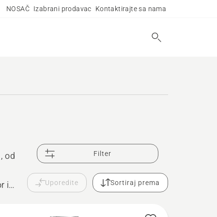
NOSAČ
Izabrani prodavac
Kontaktirajte sa nama
Filter
, od
Uporedite
Sortiraj prema
r i