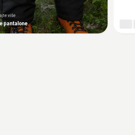
Entry
ajte više
e pantalone