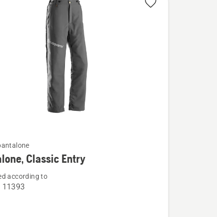
te
pantalone
lone, Classic Entry
d according to
O 11393
e,