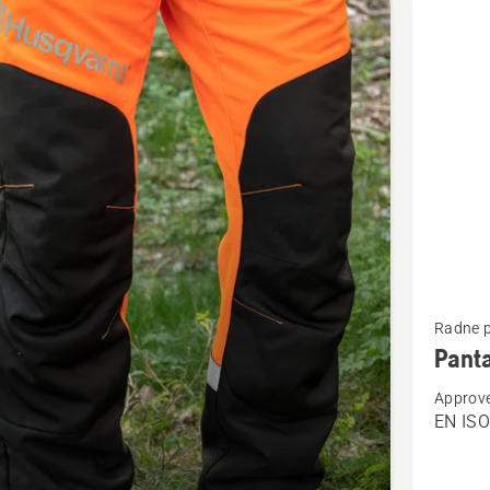
cts
Pogledaj
Radne 
više
Panta
detalja
Approve
o
EN IS
Pantalon
Classic