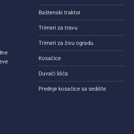
Baštenski traktor
Trimeri za travu
Trimeri za živu ogradu
dne
Kosačice
jeve
Duvači lišća
Prednje kosačice sa sedište