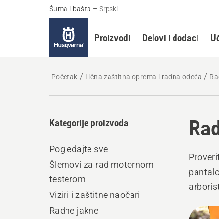
Šuma i bašta
–
Srpski
Proizvodi
Delovi i dodaci
Uč
Početak
Lična zaštitna oprema i radna odeća
Ra
Rad
Kategorije proizvoda
Pogledajte sve
Proveri
Šlemovi za rad motornom
pantalo
testerom
arboris
Viziri i zaštitne naočari
praktič
Radne jakne
All