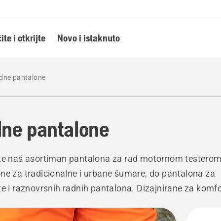
ite i otkrijte
Novo i istaknuto
dne pantalone
ne pantalone
te naš asortiman pantalona za rad motornom testerom
ne za tradicionalne i urbane šumare, do pantalona za
te i raznovrsnih radnih pantalona. Dizajnirane za komfo
nost, idealne su za rad na otvorenom.