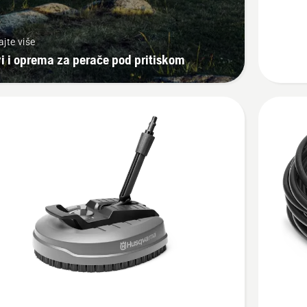
ajte više
i i oprema za perače pod pritiskom
jte
Pogledaj