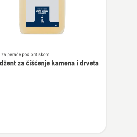
te
za perače pod pritiskom
džent za čišćenje kamena i drveta
ent