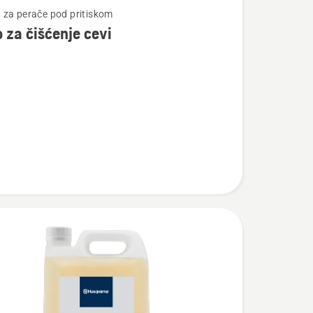
za perače pod pritiskom
 za čišćenje cevi