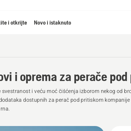
ite i otkrijte
Novo i istaknuto
ovi i oprema za perače pod 
 svestranost i veću moć čišćenja izborom nekog od bro
 dodataka dostupnih za perač pod pritiskom kompanije
rna.