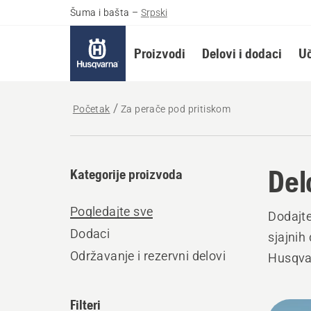
Šuma i bašta
–
Srpski
Proizvodi
Delovi i dodaci
Uč
Početak
Za perače pod pritiskom
Del
Kategorije proizvoda
Pogledajte sve
Dodajte
Dodaci
sjajnih
Održavanje i rezervni delovi
Husqva
Filteri
All