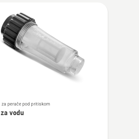
te
za perače pod pritiskom
r za vodu