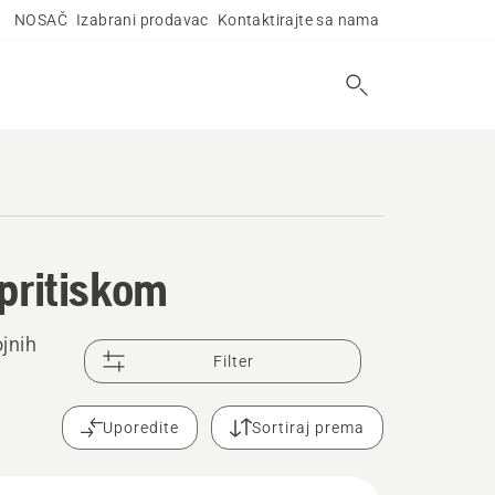
NOSAČ
Izabrani prodavac
Kontaktirajte sa nama
pritiskom
jnih
Filter
Uporedite
Sortiraj prema