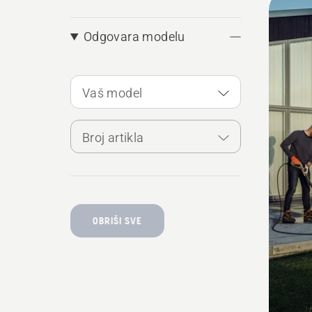
produ
Odgovara modelu
Vaš model
Broj artikla
OBRIŠI SVE