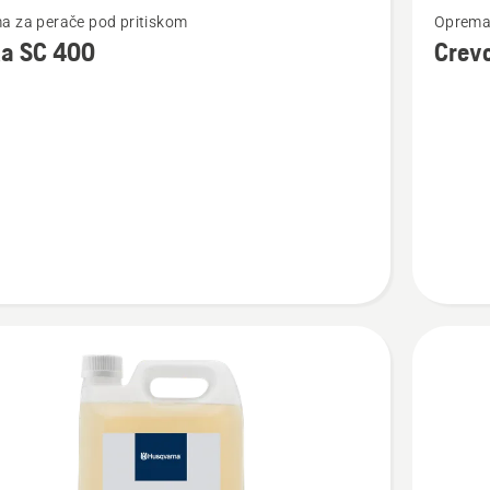
a za perače pod pritiskom
Oprema 
više
ka SC 400
Crevo
detalja
o
Crevo
za
čišćenje
cevi