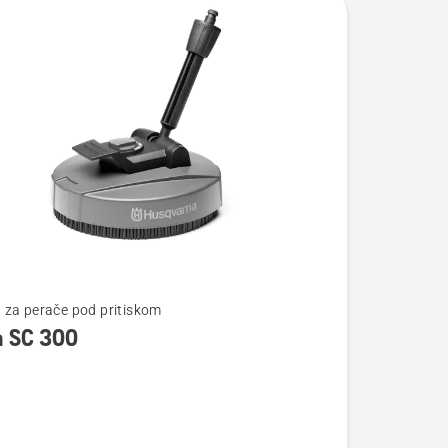
te
za perače pod pritiskom
a SC 300