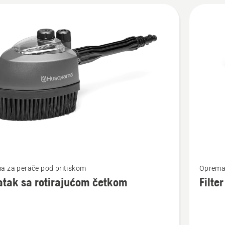
jte
Pogledaj
a za perače pod pritiskom
Oprema 
više
tak sa rotirajućom četkom
Filte
detalja
o
k
Filter