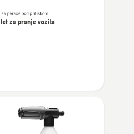
te
za perače pod pritiskom
et za pranje vozila