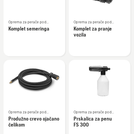
Pogledajte
Pogledajte
Oprema za perače pod
Oprema za perače pod
više
više
pritiskom
pritiskom
Komplet semeringa
Komplet za pranje
detalja
detalja
vozila
o
o
Komplet
Komplet
semeringa
za
pranje
vozila
Pogledajte
Pogledajte
Oprema za perače pod
Oprema za perače pod
više
više
pritiskom
pritiskom
Produžno crevo ojačano
Prskalica za penu
detalja
detalja
čelikom
FS 300
o
o