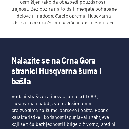
osmišljen tako da obezbedi pouzdanost i 
trajnost. Bez obzira na to da li menjate pohabane 
delove ili nadograđujete opremu, Husqvarna 
delovi i oprema će biti savršeni spoj i osiguraće 
vrhunske performanse.
Nalazite se na Crna Gora
stranici Husqvarna šuma i
bašta
Vođeni strašću za inovacijama od 1689.,
Husqvarna snabdijeva profesionalnim
proizvodima za šume, parkove i bašte. Radne
karakteristike i korisnost ispunjavaju zahtjeve
koji se tiču bezbjednosti i brige o životnoj sredini