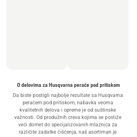
O delovima za Husqvarna perače pod pritiskom
Da biste postigli najbolje rezultate sa Husqvarna 
peračem pod pritiskom, nabavka veoma 
kvalitetnih delova i opreme je od suštinske 
važnosti. Od produžnih creva kojima se postiže 
veći domet do specijalizovanih mlaznica za 
različite zadatke čišćenja, naš asortiman je 