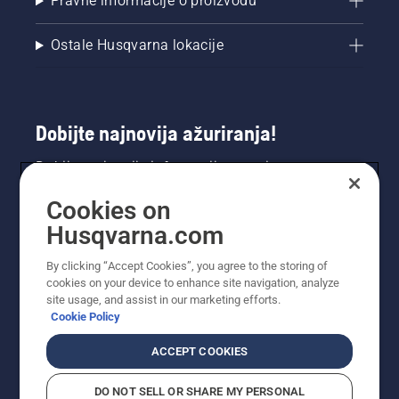
Pravne informacije o proizvodu
Ostale Husqvarna lokacije
Dobijte najnovija ažuriranja!
Dobijte najnovije informacije o novim
proizvodima, specijalnim ponudama i još mnogo
Cookies on
toga. Prijavite se na naš bilten ovdje.
Husqvarna.com
PRIJAVA ZA BILTEN
By clicking “Accept Cookies”, you agree to the storing of
cookies on your device to enhance site navigation, analyze
site usage, and assist in our marketing efforts.
Cookie Policy
ACCEPT COOKIES
DO NOT SELL OR SHARE MY PERSONAL