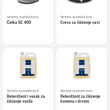
Pogledajte
Pogledajte
Oprema za perače pod
Oprema za perače pod
više
više
pritiskom
pritiskom
Četka SC 400
Crevo za čišćenje cevi
detalja
detalja
o
o
Četka
Crevo
SC 400
za
čišćenje
cevi
Pogledajte
Pogledajte
Oprema za perače pod
Oprema za perače pod
više
više
pritiskom
pritiskom
Deterdžent i vosak za
Deterdžent za čišćenje
detalja
detalja
čišćenje vozila
kamena i drveta
o
o
Deterdžent
Deterdžent