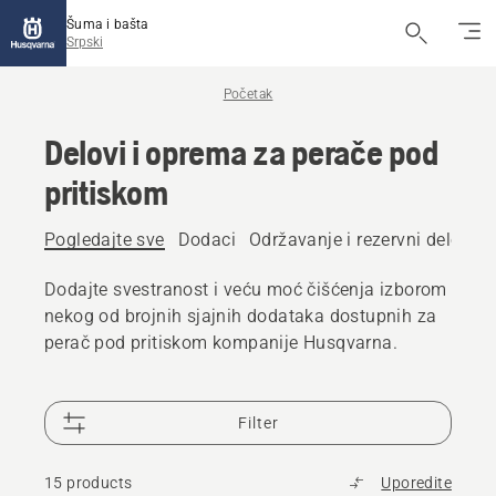
Šuma i bašta
Srpski
Početak
Delovi i oprema za perače pod
pritiskom
Pogledajte sve
Dodaci
Održavanje i rezervni delovi
Dodajte svestranost i veću moć čišćenja izborom
nekog od brojnih sjajnih dodataka dostupnih za
perač pod pritiskom kompanije Husqvarna.
Filter
15 products
Uporedite