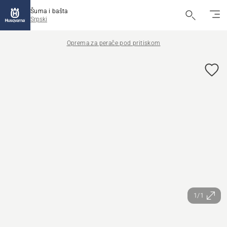
Šuma i bašta
Srpski
Oprema za perače pod pritiskom
1/1