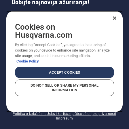
Dobijte najnovija ažuriranja!
Dobijte najnovije informacije o novim
proizvodima, specijalnim ponudama i još mnogo
Cookies on
toga. Prijavite se na naš bilten ovdje.
Husqvarna.com
PRIJAVA ZA BILTEN
By clicking “Accept Cookies”, you agree to the storing of
cookies on your device to enhance site navigation, analyze
site usage, and assist in our marketing efforts.
Cookie Policy
ACCEPT COOKIES
DO NOT SELL OR SHARE MY PERSONAL
INFORMATION
© Husqvarna AB (publ). Sva prava zadržana. Prikazane
cijene su preporučene maloprodajne cijene.
Politika o kolačićima
Uslovi korišćenja
Obaveštenje o privatnosti
Impresum