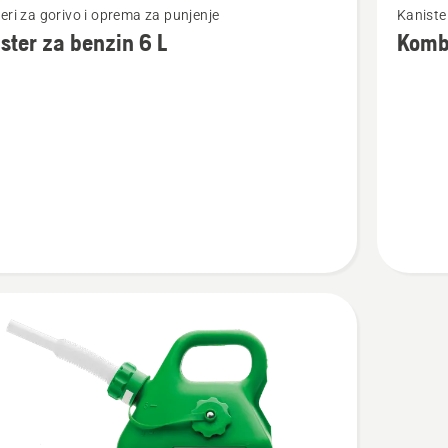
eri za gorivo i oprema za punjenje
Kaniste
više
ster za benzin 6 L
Komb
detalja
o
r
Kombino
kanister