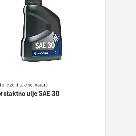
te
i ulje za 4-taktne motore
rotaktno ulje SAE 30
taktno