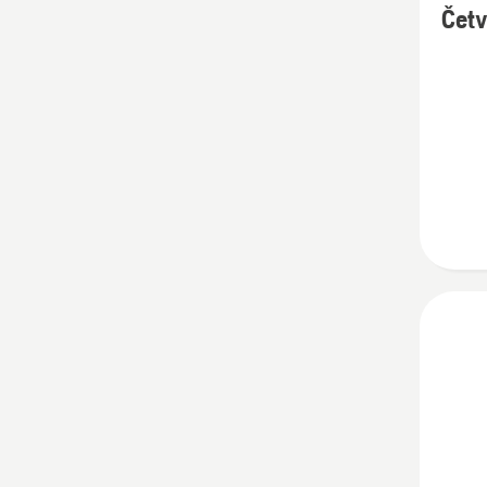
Četv
detalja
o
Četvor
ulje
10W/4