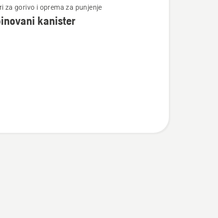
ri za gorivo i oprema za punjenje
inovani kanister
vani