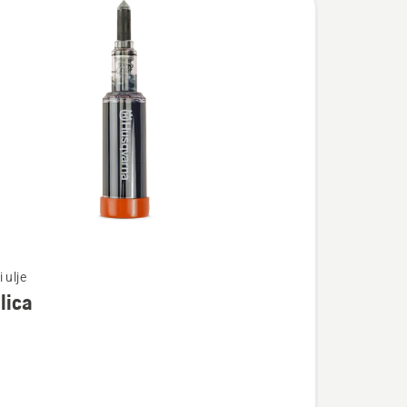
te
 ulje
lica
a