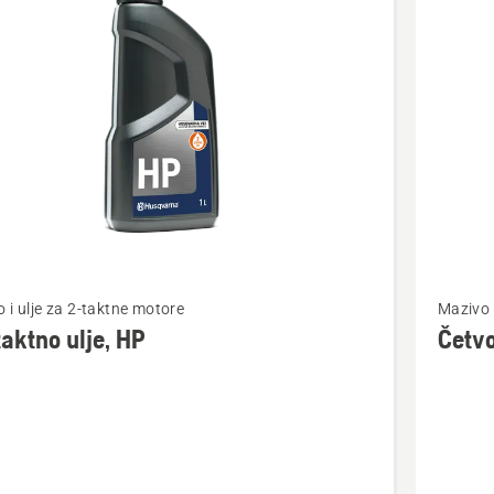
cts
jte
Pogledaj
 i ulje za 2-taktne motore
Mazivo 
više
aktno ulje, HP
Četvo
detalja
o
tno
Četvoro
ulje
SAE 30