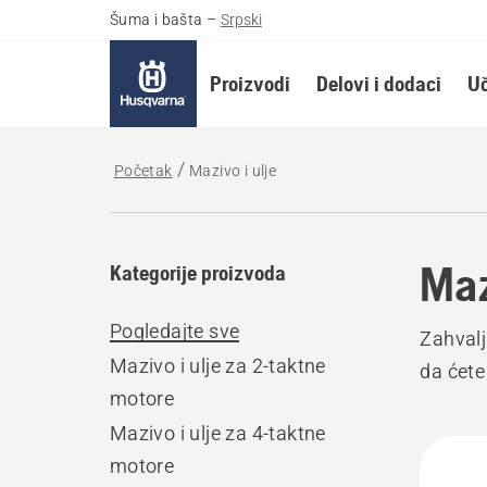
Šuma i bašta
–
Srpski
Proizvodi
Delovi i dodaci
Uč
Početak
Mazivo i ulje
Maz
Kategorije proizvoda
Pogledajte sve
Zahvalj
Mazivo i ulje za 2-taktne
da ćete
motore
Mazivo i ulje za 4-taktne
All
motore