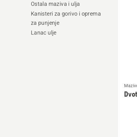
produ
Ostala maziva i ulja
Kanisteri za gorivo i oprema
za punjenje
Lanac ulje
Pogleda
Mazivo
više
Dvot
detalja
o
Dvotak
ulje,
HP