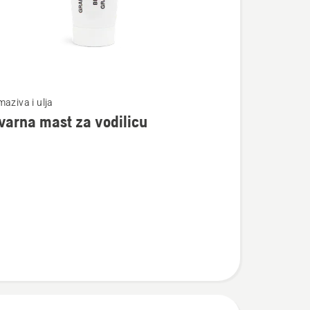
te
aziva i ulja
arna mast za vodilicu
na