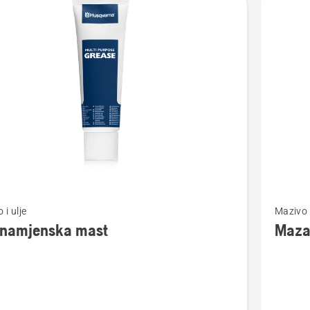
jte
Pogledaj
 i ulje
Mazivo i
više
enamjenska mast
Maza
detalja
o
mjenska
Mazalic