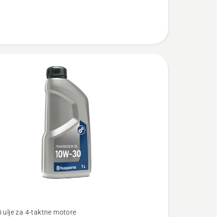
te
i ulje za 4-taktne motore