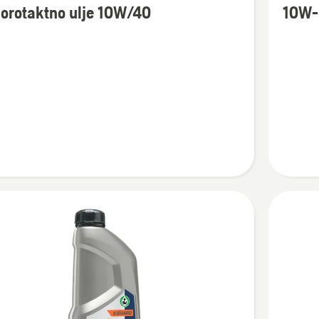
orotaktno ulje 10W/40
10W-
detalja
o
otaktno
10W-
30
0
4T
AWD