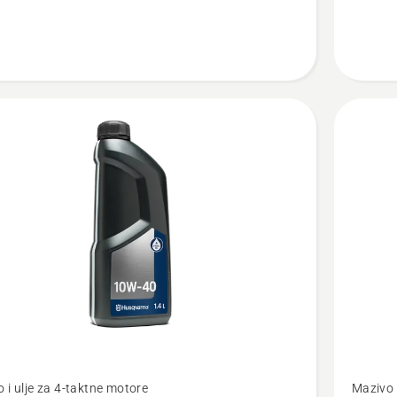
jte
Pogledaj
 i ulje za 4-taktne motore
Mazivo 
više