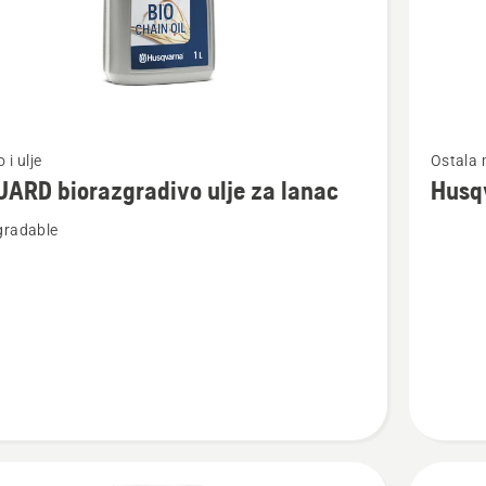
jte
Pogledaj
 i ulje
Ostala m
više
ARD biorazgradivo ulje za lanac
Husqv
detalja
gradable
o
Husqvar
mast
radivo
za
vodilicu