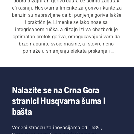
dobro dizajniran gorivo čaura će učiniti zadatak 
efikasniji. Huskvarna limenke za gorivo i kante za 
benzin su napravljene da bi punjenje goriva lakše 
i praktičnije. Limenke se lako nose sa 
integrisanom ručka, a dizajn izliva obezbeđuje 
optimalan protok goriva, omogućavajući vam da 
brzo napunite svoje mašine, a istovremeno 
pomaže u smanjenju efekata prskanja i 
nepotrebnog otpada.
Nalazite se na Crna Gora
stranici Husqvarna šuma i
bašta
Vođeni strašću za inovacijama od 1689.,