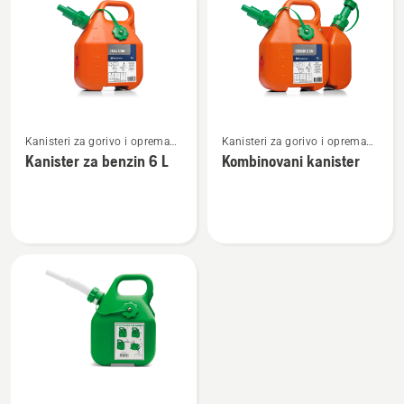
products
Pogledajte
Pogledajte
Kanisteri za gorivo i oprema
Kanisteri za gorivo i oprema
više
više
za punjenje
za punjenje
Kanister za benzin 6 L
Kombinovani kanister
detalja
detalja
o
o
Kanister
Kombinovani
za
kanister
benzin
6 L
Pogledajte