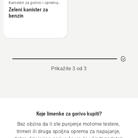
Kanisteri za gorivo i oprema
više
za punjenje
Zeleni kanister za
detalja
benzin
o
Zeleni
kanister
za
benzin
Prikažite 3 od 3
Koje limenke za gorivo kupiti?
Bez obzira da li ste punjenje motorne testere, 
trimeri ili druga spoljna oprema za napajanje, 