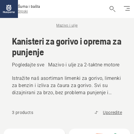
Šuma i bašta
Srpski
Mazivo i ulje
Kanisteri za gorivo i oprema za
punjenje
Pogledajte sve
Mazivo i ulje za 2-taktne motore
Mazi
Istražite naš asortiman limenki za gorivo, limenki
za benzin i izliva za čaura za gorivo. Svi su
dizajnirani za brzo, bez problema punjenje i
smanjen rizik od slučajnog prosipanja.
3 products
Uporedite
All