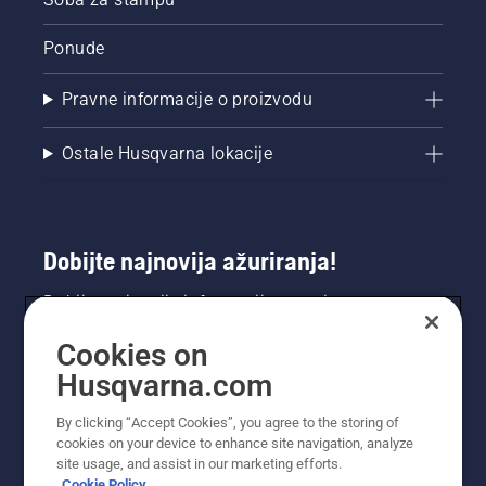
Ponude
Pravne informacije o proizvodu
Ostale Husqvarna lokacije
Dobijte najnovija ažuriranja!
Dobijte najnovije informacije o novim
proizvodima, specijalnim ponudama i još mnogo
Cookies on
toga. Prijavite se na naš bilten ovdje.
Husqvarna.com
PRIJAVA ZA BILTEN
By clicking “Accept Cookies”, you agree to the storing of
cookies on your device to enhance site navigation, analyze
site usage, and assist in our marketing efforts.
Cookie Policy