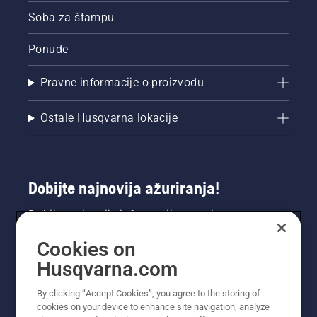
Soba za štampu
Ponude
Pravne informacije o proizvodu
Ostale Husqvarna lokacije
Dobijte najnovija ažuriranja!
Dobijte najnovije informacije o novim
proizvodima, specijalnim ponudama i još mnogo
Cookies on
toga. Prijavite se na naš bilten ovdje.
Husqvarna.com
PRIJAVA ZA BILTEN
By clicking “Accept Cookies”, you agree to the storing of
cookies on your device to enhance site navigation, analyze