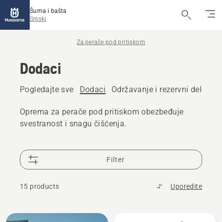
Šuma i bašta
Srpski
Za perače pod pritiskom
Dodaci
Pogledajte sve
Dodaci
Održavanje i rezervni delovi
Oprema za perače pod pritiskom obezbeđuje
svestranost i snagu čišćenja.
Filter
15 products
Uporedite
All