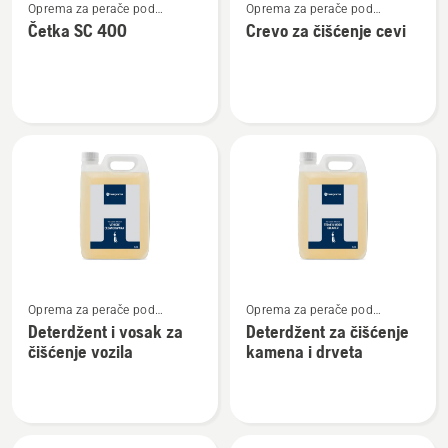
Oprema za perače pod
Oprema za perače pod
više
više
pritiskom
pritiskom
Četka SC 400
Crevo za čišćenje cevi
detalja
detalja
o
o
Četka
Crevo
SC 400
za
čišćenje
cevi
Pogledajte
Pogledajte
Oprema za perače pod
Oprema za perače pod
više
više
pritiskom
pritiskom
Deterdžent i vosak za
Deterdžent za čišćenje
detalja
detalja
čišćenje vozila
kamena i drveta
o
o
Deterdžent
Deterdžent
i
za
vosak
čišćenje