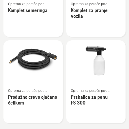
Oprema za perače pod
Oprema za perače pod
više
više
pritiskom
pritiskom
Komplet semeringa
Komplet za pranje
detalja
detalja
vozila
o
o
Komplet
Komplet
semeringa
za
pranje
vozila
Pogledajte
Pogledajte
Oprema za perače pod
Oprema za perače pod
više
više
pritiskom
pritiskom
Produžno crevo ojačano
Prskalica za penu
detalja
detalja
čelikom
FS 300
o
o
Produžno
Prskalica
crevo
za
ojačano
penu