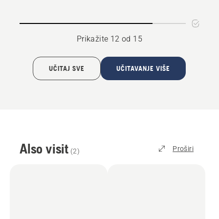
čelikom
FS 300
Prikažite 12 od 15
UČITAJ SVE
UČITAVANJE VIŠE
Also visit
Proširi
(
2
)