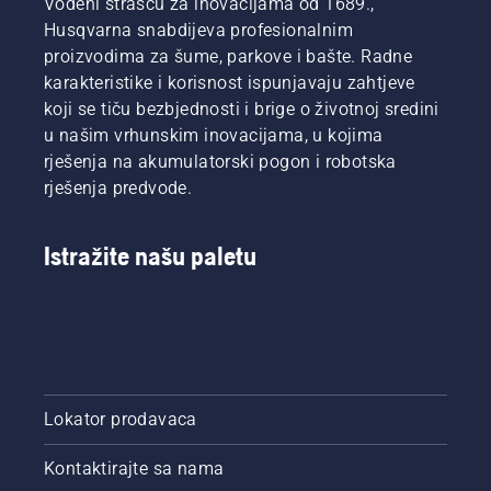
Vođeni strašću za inovacijama od 1689.,
Husqvarna snabdijeva profesionalnim
proizvodima za šume, parkove i bašte. Radne
karakteristike i korisnost ispunjavaju zahtjeve
koji se tiču bezbjednosti i brige o životnoj sredini
u našim vrhunskim inovacijama, u kojima
rješenja na akumulatorski pogon i robotska
rješenja predvode.
Istražite našu paletu
Lokator prodavaca
Kontaktirajte sa nama