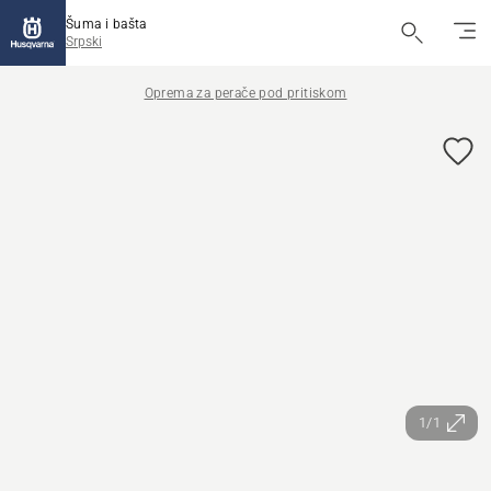
Šuma i bašta
Srpski
Oprema za perače pod pritiskom
1/1