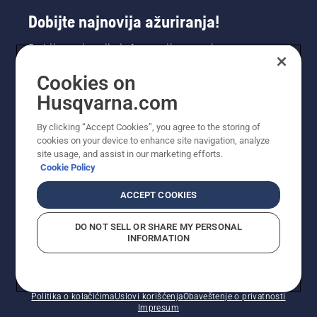
Dobijte najnovija ažuriranja!
Dobijte najnovije informacije o novim
proizvodima, specijalnim ponudama i još mnogo
Cookies on
toga. Prijavite se na naš bilten ovdje.
Husqvarna.com
PRIJAVA ZA BILTEN
By clicking “Accept Cookies”, you agree to the storing of
cookies on your device to enhance site navigation, analyze
site usage, and assist in our marketing efforts.
Cookie Policy
ACCEPT COOKIES
DO NOT SELL OR SHARE MY PERSONAL
INFORMATION
© Husqvarna AB (publ). Sva prava zadržana. Prikazane
cijene su preporučene maloprodajne cijene.
Politika o kolačićima
Uslovi korišćenja
Obaveštenje o privatnosti
Impresum