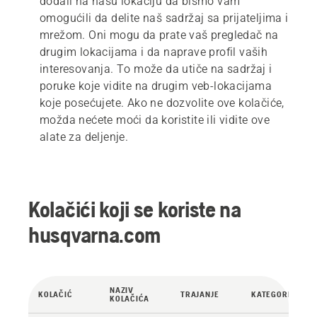
dodali na našu lokaciju da bismo vam
omogućili da delite naš sadržaj sa prijateljima i
mrežom. Oni mogu da prate vaš pregledač na
drugim lokacijama i da naprave profil vaših
interesovanja. To može da utiče na sadržaj i
poruke koje vidite na drugim veb-lokacijama
koje posećujete. Ako ne dozvolite ove kolačiće,
možda nećete moći da koristite ili vidite ove
alate za deljenje.
Kolačići koji se koriste na
husqvarna.com
NAZIV
KOLAČIĆ
TRAJANJE
KATEGORIJA
KOLAČIĆA