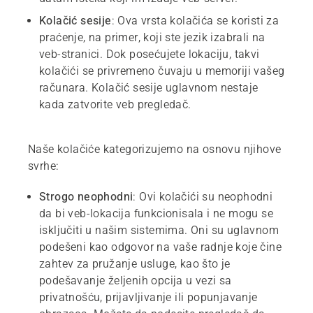
Kolačić
sesije
: Ova vrsta kolačića se koristi za
praćenje, na primer, koji ste jezik izabrali na
veb-stranici. Dok posećujete lokaciju, takvi
kolačići se privremeno čuvaju u memoriji vašeg
računara. Kolačić sesije uglavnom nestaje
kada zatvorite veb pregledač.
Naše kolačiće kategorizujemo na osnovu njihove
svrhe:
Strogo
neophodni
: Ovi kolačići su neophodni
da bi veb-lokacija funkcionisala i ne mogu se
isključiti u našim sistemima. Oni su uglavnom
podešeni kao odgovor na vaše radnje koje čine
zahtev za pružanje usluge, kao što je
podešavanje željenih opcija u vezi sa
privatnošću, prijavljivanje ili popunjavanje