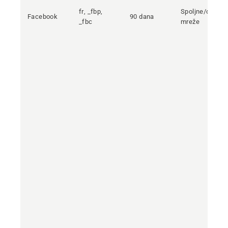
fr, _fbp,
Spoljne/društv
Facebook
90 dana
_fbc
mreže