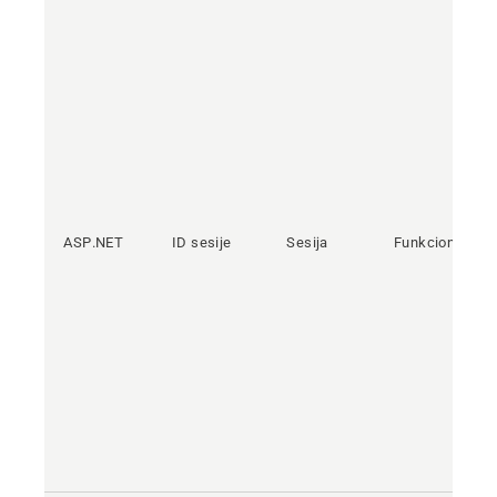
ASP.NET
ID sesije
Sesija
Funkcionalna