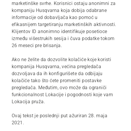
marketinške svrhe. Korisnici ostaju anonimni za
kompaniju Husqvarna koja dobija odabrane
informacije od dobavljača kao pomoć u
efikasnijem targetiranju marketinških aktivnosti.
Klijentov ID anonimno identifikuje posetioce
između višestrukih sesija i čuva podatke tokom
26 meseci pre brisanja.
Ako ne želite da dozvolite kolačiće koje koristi
kompanija Husqvarna, većina pregledača
dozvoljava da ih konfigurišete da odbijaju
kolačiće tako što ćete promeniti postavke
pregledača. Međutim, ovo može da ograniči
funkcionalnost Lokacije i pogodnosti koje vam
Lokacija pruža.
Ovaj tekst je poslednji put ažuriran 28. maja
2021.