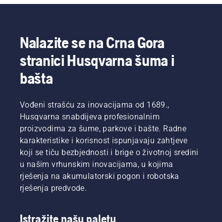
Nalazite se na Crna Gora
stranici Husqvarna šuma i
bašta
Vođeni strašću za inovacijama od 1689.,
Husqvarna snabdijeva profesionalnim
proizvodima za šume, parkove i bašte. Radne
karakteristike i korisnost ispunjavaju zahtjeve
koji se tiču bezbjednosti i brige o životnoj sredini
u našim vrhunskim inovacijama, u kojima
rješenja na akumulatorski pogon i robotska
rješenja predvode.
Istražite našu paletu