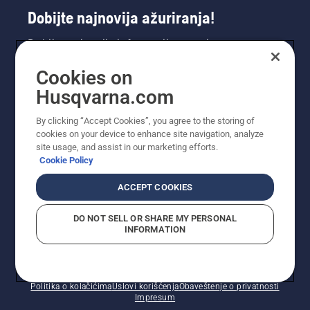
Dobijte najnovija ažuriranja!
Dobijte najnovije informacije o novim
proizvodima, specijalnim ponudama i još mnogo
Cookies on
toga. Prijavite se na naš bilten ovdje.
Husqvarna.com
PRIJAVA ZA BILTEN
By clicking “Accept Cookies”, you agree to the storing of
cookies on your device to enhance site navigation, analyze
site usage, and assist in our marketing efforts.
Cookie Policy
ACCEPT COOKIES
DO NOT SELL OR SHARE MY PERSONAL
INFORMATION
© Husqvarna AB (publ). Sva prava zadržana. Prikazane
cijene su preporučene maloprodajne cijene.
Politika o kolačićima
Uslovi korišćenja
Obaveštenje o privatnosti
Impresum