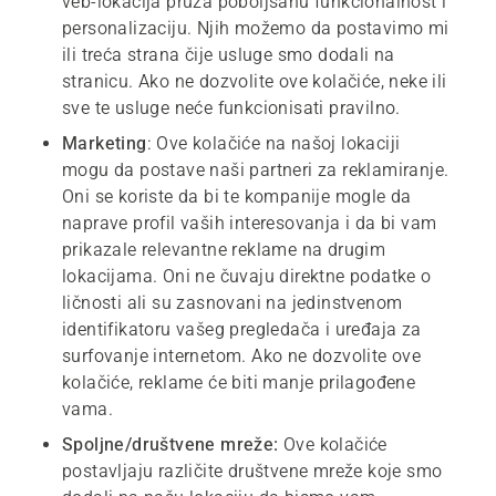
veb-lokacija pruža poboljšanu funkcionalnost i
personalizaciju. Njih možemo da postavimo mi
ili treća strana čije usluge smo dodali na
stranicu. Ako ne dozvolite ove kolačiće, neke ili
sve te usluge neće funkcionisati pravilno.
M
arketing
: Ove kolačiće na našoj lokaciji
mogu da postave naši partneri za reklamiranje.
Oni se koriste da bi te kompanije mogle da
naprave profil vaših interesovanja i da bi vam
prikazale relevantne reklame na drugim
lokacijama. Oni ne čuvaju direktne podatke o
ličnosti ali su zasnovani na jedinstvenom
identifikatoru vašeg pregledača i uređaja za
surfovanje internetom. Ako ne dozvolite ove
kolačiće, reklame će biti manje prilagođene
vama.
Spoljne/društvene mreže:
Ove kolačiće
postavljaju različite društvene mreže koje smo