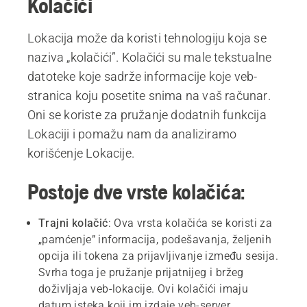
Kolačići
Lokacija može da koristi tehnologiju koja se
naziva „kolačići”. Kolačići su male tekstualne
datoteke koje sadrže informacije koje veb-
stranica koju posetite snima na vaš računar.
Oni se koriste za pružanje dodatnih funkcija
Lokaciji i pomažu nam da analiziramo
korišćenje Lokacije.
Postoje dve vrste kolačića:
Trajni
kolačić
: Ova vrsta kolačića se koristi za
„pamćenje” informacija, podešavanja, željenih
opcija ili tokena za prijavljivanje između sesija.
Svrha toga je pružanje prijatnijeg i bržeg
doživljaja veb-lokacije. Ovi kolačići imaju
datum isteka koji im izdaje veb-server.