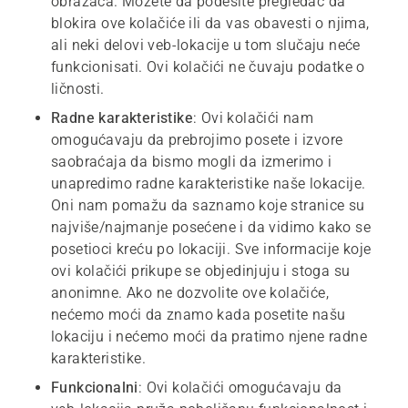
obrazaca. Možete da podesite pregledač da
blokira ove kolačiće ili da vas obavesti o njima,
ali neki delovi veb-lokacije u tom slučaju neće
funkcionisati. Ovi kolačići ne čuvaju podatke o
ličnosti.
Radne karakteristike
: Ovi kolačići nam
omogućavaju da prebrojimo posete i izvore
saobraćaja da bismo mogli da izmerimo i
unapredimo radne karakteristike naše lokacije.
Oni nam pomažu da saznamo koje stranice su
najviše/najmanje posećene i da vidimo kako se
posetioci kreću po lokaciji. Sve informacije koje
ovi kolačići prikupe se objedinjuju i stoga su
anonimne. Ako ne dozvolite ove kolačiće,
nećemo moći da znamo kada posetite našu
lokaciju i nećemo moći da pratimo njene radne
karakteristike.
Funkcionalni
: Ovi kolačići omogućavaju da