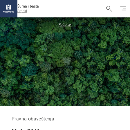
Šuma i bašta
Srpski
Početak
Pravna obaveštenja