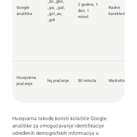
_dc_gtm,
2 godine, 1
Google
_ga, _gat,
Radne
dan, 1
analitika
_gcl_au,
karakteristike
minut
_gid
Husqvarna
hq praćenje
30 minuta
Marketing
praćenje
Husqvarna takođe koristi kolačiće Google
analitike za omogućavanje identifikacije
određenih demografskih informacija u