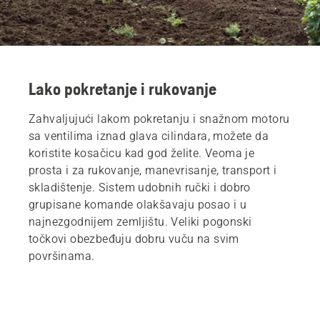
Lako pokretanje i rukovanje
Zahvaljujući lakom pokretanju i snažnom motoru
sa ventilima iznad glava cilindara, možete da
koristite kosačicu kad god želite. Veoma je
prosta i za rukovanje, manevrisanje, transport i
skladištenje. Sistem udobnih ručki i dobro
grupisane komande olakšavaju posao i u
najnezgodnijem zemljištu. Veliki pogonski
točkovi obezbeđuju dobru vuču na svim
površinama.