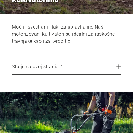
Moćni, svestrani i laki za upravljanje. Naši
motorizovani kultivatori su idealni za raskošne
travnjake kao i za tvrdo tlo.
Šta je na ovoj stranici?
Preporučeni proizvodi
Pronađite odgovarajući kultivator
Delovi i oprema
Nađite lokalnog prodavca