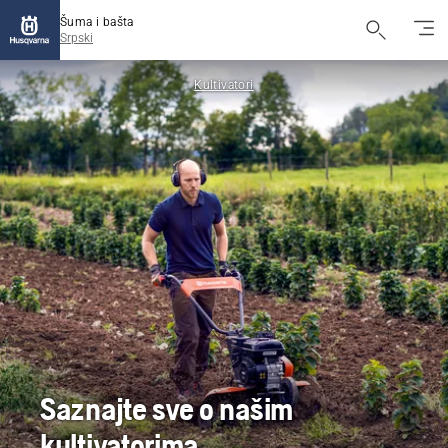
Šuma i bašta
Srpski
Kultivatori
Saznajte sve o našim
kultivatorima