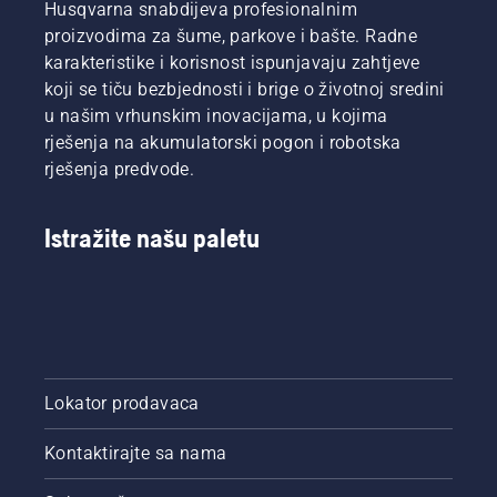
Husqvarna snabdijeva profesionalnim
održavanje
zelenih
proizvodima za šume, parkove i bašte. Radne
površina
karakteristike i korisnost ispunjavaju zahtjeve
u
koji se tiču bezbjednosti i brige o životnoj sredini
urbanim
u našim vrhunskim inovacijama, u kojima
oblastima.
rješenja na akumulatorski pogon i robotska
rješenja predvode.
Istražite našu paletu
Lokator prodavaca
Kontaktirajte sa nama