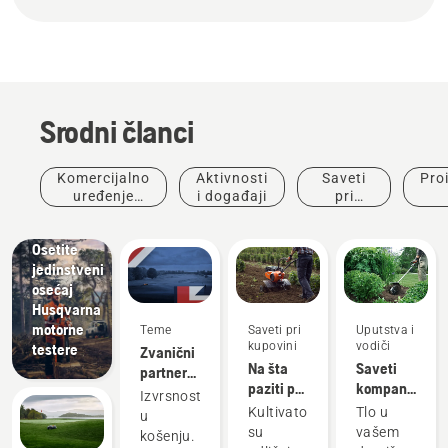
Srodni članci
Komercijalno
Aktivnosti
Saveti
Pro
uređenje
i događaji
pri
prostora
kupovini
ino
Osetite
jedinstveni
osećaj
Husqvarna
motorne
Teme
Saveti pri
Uputstva i
kupovini
vodiči
testere
Zvanični
Na šta
Saveti
partner
paziti pri
kompanije
za
Izvrsnost
kupovini
Husqvarna
robotsko
Kultivatori
Tlo u
Proizvodi
u
kultivatora
za negu
košenje
su
vašem
i inovacije
košenju.