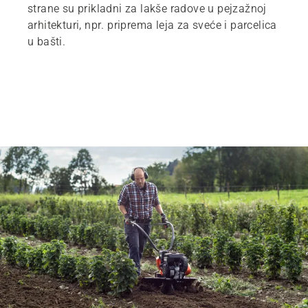
strane su prikladni za lakše radove u pejzažnoj
arhitekturi, npr. priprema leja za sveće i parcelica
u bašti.