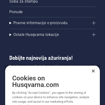
Soba za štampu
Ponude
Pravne informacije o proizvodu
Ostale Husqvarna lokacije
Dobijte najnovija ažuriranja!
Dobijte najnovije informacije o novim
proizvodima, specijalnim ponudama i još mnogo
Cookies on
toga. Prijavite se na naš bilten ovdje.
Husqvarna.com
PRIJAVA ZA BILTEN
By clicking “Accept Cookies”, you agree to the storing of
cookies on your device to enhance site navigation, analyze
site usage, and assist in our marketing efforts.