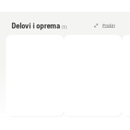
Delovi i oprema
Proširi
(
5
)