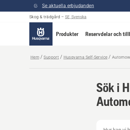
Se aktuella erbjudanden
Skog & trädgård
–
SE, Svenska
Produkter
Reservdelar och til
Hem
Support
Husqvarna Self-Service
Automow
Sök i 
Autom
Hur