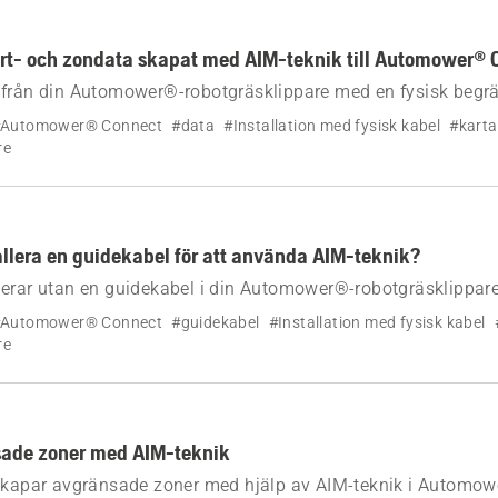
art- och zondata skapat med AIM-teknik till Automower® 
 från din Automower®-robotgräsklippare med en fysisk begr
tomower® Connect med hjälp av Wi-Fi eller mobilanslutning.
Automower® Connect
#data
#Installation med fysisk kabel
#karta
re
allera en guidekabel för att använda AIM-teknik?
erar utan en guidekabel i din Automower®-robotgräsklippar
el, men den kommer inte att vara lika effektiv.
Automower® Connect
#guidekabel
#Installation med fysisk kabel
re
ade zoner med AIM-teknik
 skapar avgränsade zoner med hjälp av AIM-teknik i Automo