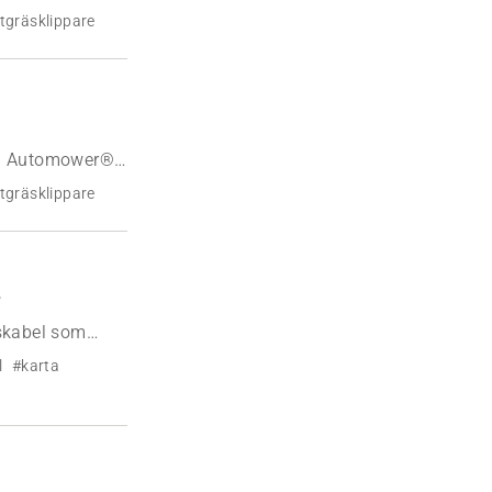
uide för att
tgräsklippare
 i Automower®-
tgräsklippare
skabel som
styrning och
l
#karta