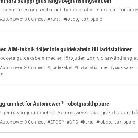
rhindra oklippt gräs längs begränsningskabeln
placerar referenspunkter och hur du ställer in gränser för ar
n installation med begränsningskabel för att säkerställa exak
Automower® Connect
#karta
#robotgräsklippare
pt gräs nära kabeln.
 AIM-teknik följer inte guidekabeln till laddstationen
e blockera guidekabeln med en förbjuden zon vid användning a
Automower® Connect
#guidekabel
#Installation med fysisk kabel
re
ggrannhet för Automower®-robotgräsklippare
igeringsnoggrannhet för Automower®-robotgräsklippare, fr
AIM-teknik till EPOS™-teknik.
Automower® Connect
#EPOS™
#GPS
#karta
#robotgräsklippare