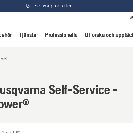
Se nya produkter
S
lbehör
Tjänster
Professionella
Utforska och upptäc
er®
Husqvarna Self-Service -
ower®