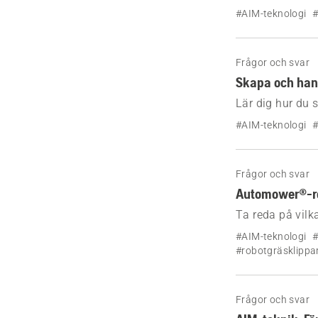
robotgräsklippa
#AIM-teknologi
#
skydda specifik
Frågor och svar
Skapa och han
Lär dig hur du
robotgräsklipp
#AIM-teknologi
#
Frågor och svar
Automower®-ro
Ta reda på vil
stöder AIM-tekn
#AIM-teknologi
#
vägledning i ol
#robotgräsklippa
Frågor och svar