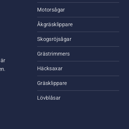
Motorsågar
Åkgräsklippare
Skogsröjsågar
Grästrimmers
där
Häcksaxar
en.
Gräsklippare
Lövblåsar
,