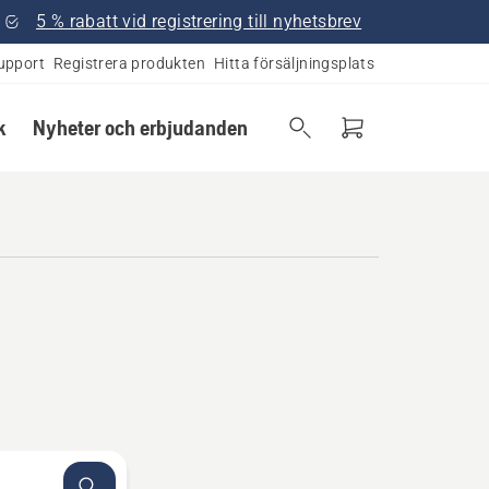
5 % rabatt vid registrering till nyhetsbrev
upport
Registrera produkten
Hitta försäljningsplats
k
Nyheter och erbjudanden