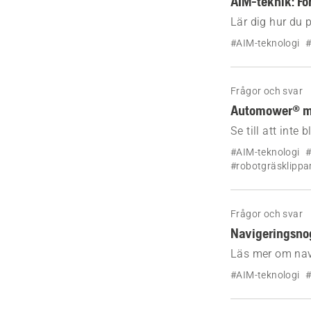
AIM-teknik: Fö
Lär dig hur du 
AIM-teknik i di
#AIM-teknologi
#
förhindra oklip
Frågor och svar
Automower® med
Se till att int
#AIM-teknologi
#
#robotgräsklippa
Frågor och svar
Navigeringsno
Läs mer om nav
navigering och 
#AIM-teknologi
#