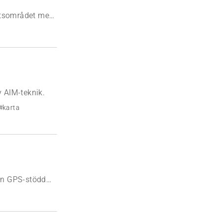
betsområdet med
t klippning och
v AIM-teknik.
#karta
ån GPS-stödd