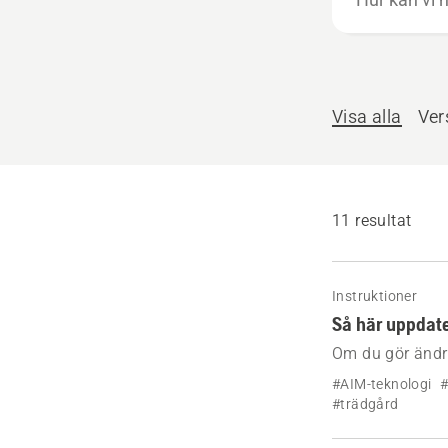
kan
vi
hjälpa
till?
Visa alla
Ver
11 resultat
Instruktioner
Så här uppdate
Om du gör ändr
begränsningskab
#AIM-teknologi
#
#trädgård