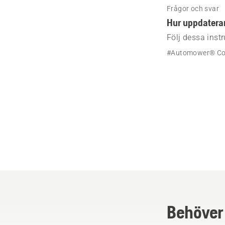
Frågor och svar
Hur uppdaterar
Följ dessa inst
Connect om kart
#Automower® Co
Behöver