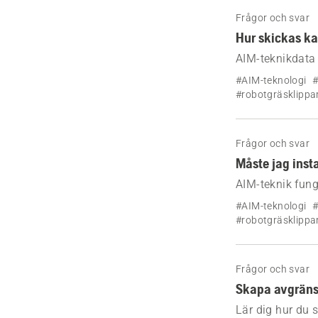
Frågor och svar
Hur skickas k
AIM-teknikdata
skickas till Au
#AIM-teknologi
#
#robotgräsklippa
Frågor och svar
Måste jag inst
AIM-teknik fung
begränsningskab
#AIM-teknologi
#
#robotgräsklippa
Frågor och svar
Skapa avgräns
Lär dig hur du