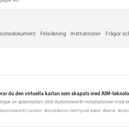
sionsdokument
Felsökning
Instruktioner
Frågor oc
rar du den virtuella kartan som skapats med AIM-teknolo
ingar av gräsmattan eller Automower®-installationen med en
el och AIM-teknik kan du skapa en ny virtuell karta. Så här 
Automower® Connect
#Installation med fysisk kabel
#karta
#robo