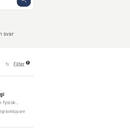
h svar
1
Filter
gi
 fysisk
gör du.
tgräsklippare