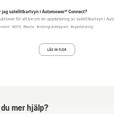
 jag satellitkartvyn i Automower® Connect?
ruktioner för att be om en uppdatering av satellitkartvyn i 
an är gammal eller felaktig.
nnect
#GPS
#karta
#robotgräsklippare
#uppdatering
LÄS IN FLER
 du mer hjälp?