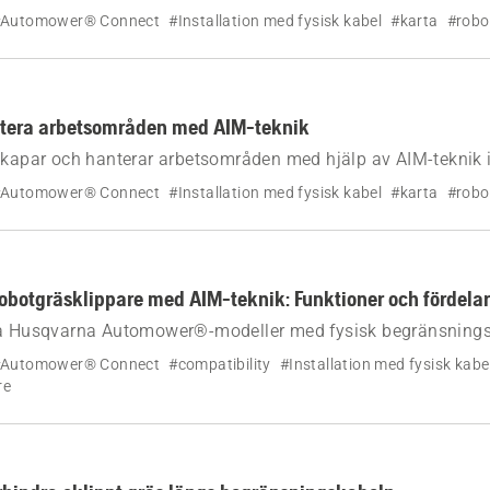
ren med en fysisk begränsningskabel. Följ vår steg-för-steg-g
Automower® Connect
#Installation med fysisk kabel
#karta
#robo
a delar av gräsmattan.
tera arbetsområden med AIM-teknik
 skapar och hanterar arbetsområden med hjälp av AIM-teknik
aren med en fysisk begränsningskabel.
Automower® Connect
#Installation med fysisk kabel
#karta
#robo
botgräsklippare med AIM-teknik: Funktioner och fördelar
ka Husqvarna Automower®-modeller med fysisk begränsning
ik. Lär dig mer om funktioner som virtuell kartläggning, zon
Automower® Connect
#compatibility
#Installation med fysisk kabe
ika modeller.
re