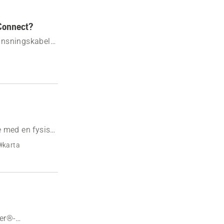
Connect?
änsningskabel
e med en fysisk
#karta
wer®-