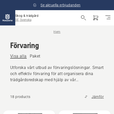
Se aktuella erbjudanden
Skog & trädgård
SE, Svenska
Hem
Förvaring
Visa alla
Paket
Utforska vårt utbud av förvaringslösningar. Smart
och effektiv förvaring för att organisera dina
trädgårdsredskap med hjälp av vår
väggmonterade skena.
18 products
Jämför
Alla