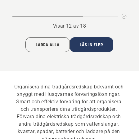
4.3
busk-/grässax
av
5
Visar 12 av 18
LADDA ALLA
LÄS IN FLER
Organisera dina trädgårdsredskap bekvämt och 
snyggt med Husqvarnas förvaringslösningar. 
Smart och effektiv förvaring för att organisera 
och transportera dina trädgårdsprodukter. 
Förvara dina elektriska trädgårdsredskap och 
andra trädgårdsredskap som vattenslangar, 
kvastar, spadar, batterier och laddare på den 
väggmonterade skenan.