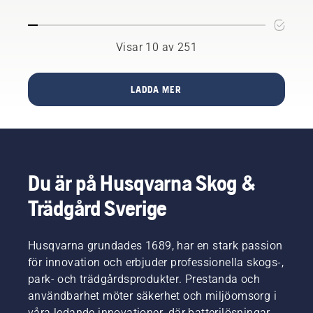
ger din
trädgård
en
Visar 10 av 251
manikyr,
kan du
spendera
LADDA MER
de
härliga
sommardagarna
på ett
parti
Boccia
Du är på Husqvarna Skog &
eller på
en bra
Trädgård Sverige
bok i
skuggan.
Husqvarna grundades 1689, har en stark passion
för innovation och erbjuder professionella skogs-,
park- och trädgårdsprodukter. Prestanda och
användbarhet möter säkerhet och miljöomsorg i
våra ledande innovationer, där batterilösningar