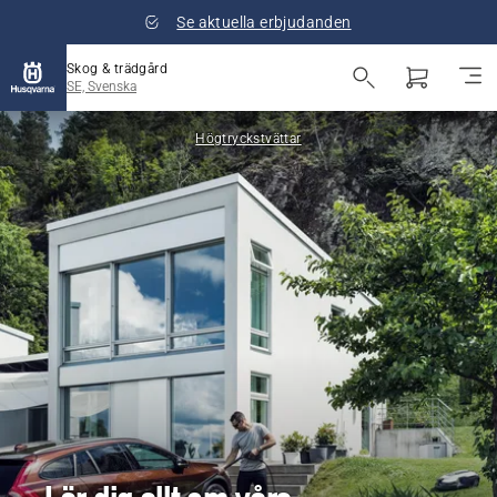
Se aktuella erbjudanden
Skog & trädgård
SE, Svenska
Högtryckstvättar