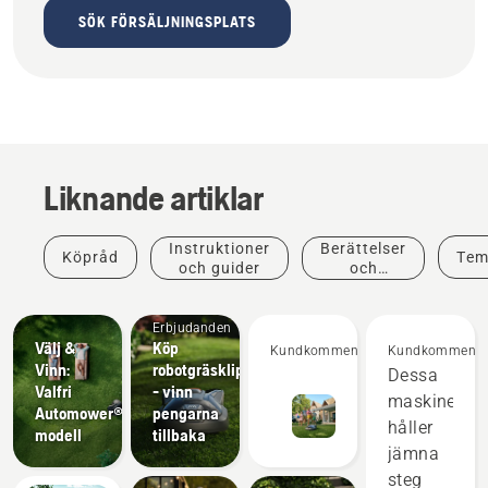
SÖK FÖRSÄLJNINGSPLATS
Liknande artiklar
Instruktioner
Berättelser
Köpråd
Tem
och guider
och
inspiration
Erbjudanden
Välj &
Köp
Kundkommentarer
Kundkommenta
Vinn:
robotgräsklippare
Dessa
Valfri
- vinn
maskiner
Automower®-
pengarna
håller
modell
tillbaka
jämna
steg