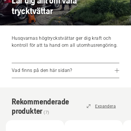
Lär dig allt om våra
trycktvättar
Husqvarnas högtryckstvättar ger dig kraft och
kontroll för att ta hand om all utomhusrengöring.
Vad finns på den här sidan?
Rekommenderade produkter
Frågor och svar
Rekommenderade
Reservdelar och tillbehör
Expandera
produkter
(
7
)