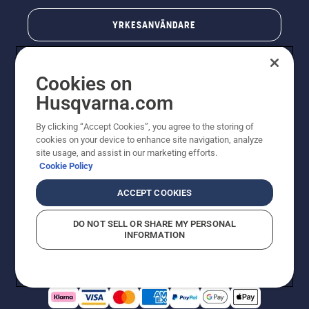
YRKESANVÄNDARE
Cookies on
Husqvarna.com
By clicking “Accept Cookies”, you agree to the storing of
cookies on your device to enhance site navigation, analyze
site usage, and assist in our marketing efforts.
Cookie Policy
© Husqvarna AB (publ). All rights reserved. Priserna
som visas är rekommenderade cirkapriser. Alla angivna
ACCEPT COOKIES
priser är rekommenderade försäljningspriser (inkl.
moms) om inte produkten är tillgänglig för direkt köp.
DO NOT SELL OR SHARE MY PERSONAL
Cookiepolicy
Användningsvillkor
Sekretessmeddelande
INFORMATION
Företagsinformation
Rapportera misstänkta överträdelser