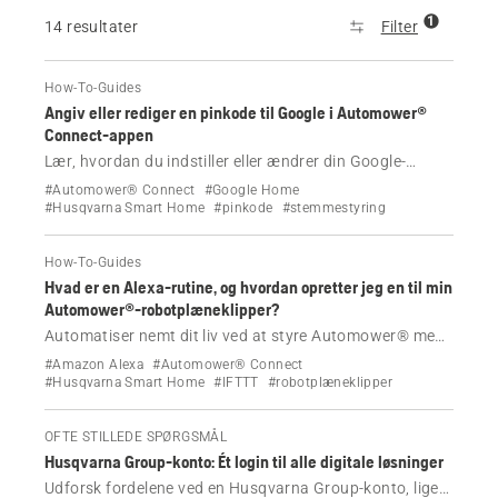
1
14 resultater
Filter
How-To-Guides
Angiv eller rediger en pinkode til Google i Automower®
Connect-appen
Lær, hvordan du indstiller eller ændrer din Google-
pinkode i Automower® Connect-appen for at starte din
#Automower® Connect
#Google Home
plæneklipper med Google Assistant.
#Husqvarna Smart Home
#pinkode
#stemmestyring
How-To-Guides
Hvad er en Alexa-rutine, og hvordan opretter jeg en til min
Automower®-robotplæneklipper?
Automatiser nemt dit liv ved at styre Automower® med
tidsbesparende Alexa-rutiner.
#Amazon Alexa
#Automower® Connect
#Husqvarna Smart Home
#IFTTT
#robotplæneklipper
OFTE STILLEDE SPØRGSMÅL
Husqvarna Group-konto: Ét login til alle digitale løsninger
Udforsk fordelene ved en Husqvarna Group-konto, lige