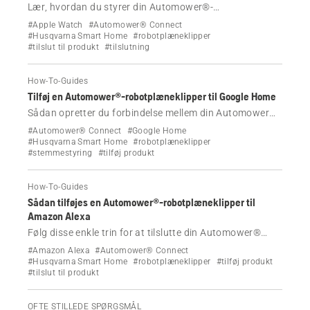
Lær, hvordan du styrer din Automower®-
robotplæneklipper direkte fra dit håndled.
#Apple Watch
#Automower® Connect
#Husqvarna Smart Home
#robotplæneklipper
#tilslut til produkt
#tilslutning
How-To-Guides
Tilføj en Automower®-robotplæneklipper til Google Home
Sådan opretter du forbindelse mellem din Automower®
Connect-konto og Google Home for at styre dine
#Automower® Connect
#Google Home
plæneklippere med Google Assistant.
#Husqvarna Smart Home
#robotplæneklipper
#stemmestyring
#tilføj produkt
How-To-Guides
Sådan tilføjes en Automower®-robotplæneklipper til
Amazon Alexa
Følg disse enkle trin for at tilslutte din Automower®
Connect-konto til Amazon Alexa.
#Amazon Alexa
#Automower® Connect
#Husqvarna Smart Home
#robotplæneklipper
#tilføj produkt
#tilslut til produkt
OFTE STILLEDE SPØRGSMÅL