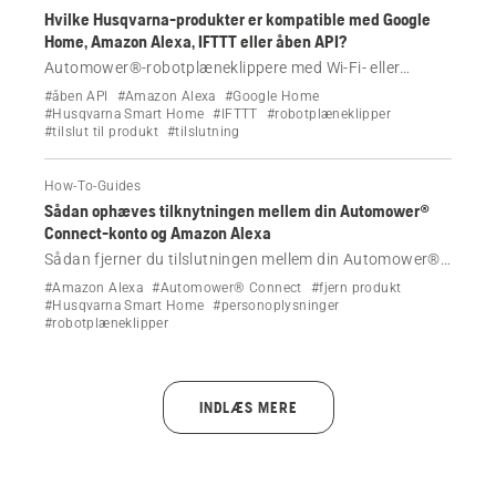
Hvilke Husqvarna-produkter er kompatible med Google
Home, Amazon Alexa, IFTTT eller åben API?
Automower®-robotplæneklippere med Wi-Fi- eller
mobilforbindelse kan styres af smarthome-tjenester.
#åben API
#Amazon Alexa
#Google Home
#Husqvarna Smart Home
#IFTTT
#robotplæneklipper
#tilslut til produkt
#tilslutning
How-To-Guides
Sådan ophæves tilknytningen mellem din Automower®
Connect-konto og Amazon Alexa
Sådan fjerner du tilslutningen mellem din Automower®
Connect-konto og Amazon Alexa.
#Amazon Alexa
#Automower® Connect
#fjern produkt
#Husqvarna Smart Home
#personoplysninger
#robotplæneklipper
INDLÆS MERE