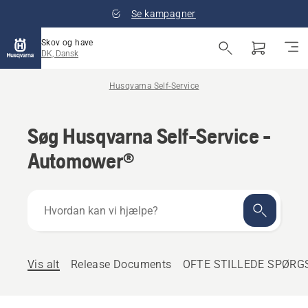
Se kampagner
Skov og have
DK, Dansk
Husqvarna Self-Service
Søg Husqvarna Self-Service -
Automower®
Hvordan
kan
vi
hjælpe?
Vis alt
Release Documents
OFTE STILLEDE SPØR