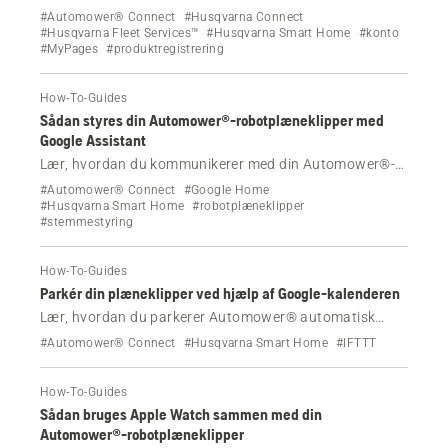
administration af din Husqvarna Automower® til at få
#Automower® Connect
#Husqvarna Connect
adgang til produktoplysninger og vejledninger. Lær,
#Husqvarna Fleet Services™
#Husqvarna Smart Home
#konto
#MyPages
#produktregistrering
hvordan du opretter og vedligeholder din konto for
problemfri adgang til Husqvarnas digitale løsninger.
How-To-Guides
Sådan styres din Automower®-robotplæneklipper med
Google Assistant
Lær, hvordan du kommunikerer med din Automower®-
robotplæneklipper ved hjælp af Google Assistant.
#Automower® Connect
#Google Home
Uanset om du vil starte, sætte på pause eller kontrollere
#Husqvarna Smart Home
#robotplæneklipper
#stemmestyring
status for din plæneklipper, indeholder denne vejledning
eksempler på stemmekommandoer, der giver dig
mulighed for at styre de plæneklippere, der er integreret
How-To-Guides
i dine Google Home-enheder.
Parkér din plæneklipper ved hjælp af Google-kalenderen
Lær, hvordan du parkerer Automower® automatisk
baseret på begivenheder i Google-kalenderen og vores
#Automower® Connect
#Husqvarna Smart Home
#IFTTT
Smart Connection.
How-To-Guides
Sådan bruges Apple Watch sammen med din
Automower®-robotplæneklipper