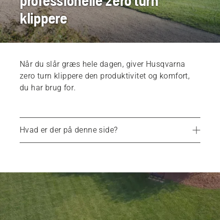
professionelle zero turn
klippere
Når du slår græs hele dagen, giver Husqvarna
zero turn klippere den produktivitet og komfort,
du har brug for.
Hvad er der på denne side?
Bestil en demonstration
Produkter
Serviceydelser
Reservedele og tilbehør
Find din lokale butik