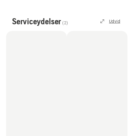
Serviceydelser
Udvid
(
2
)