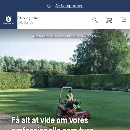
Se kampagner
Skov og have
DK, Dansk
Professionelle zero-turn-plæneklippere
Få alt at vide om vores