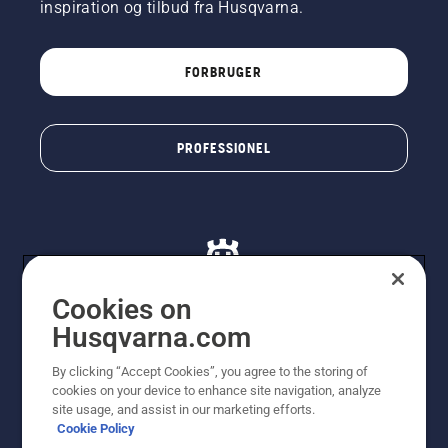
inspiration og tilbud fra Husqvarna.
FORBRUGER
PROFESSIONEL
Cookies on
Husqvarna.com
© Husqvarna AB (publ). Alle rettigheder forbeholdes. De
By clicking “Accept Cookies”, you agree to the storing of
viste priser er vejledende udsalgspriser. Der tages
cookies on your device to enhance site navigation, analyze
forbehold for stave- og trykfejl samt prisændringer. Vi
site usage, and assist in our marketing efforts.
stræber efter at have så nøjagtige oplysningerne på
Cookie Policy
dette websted som muligt. Alle anførte priser er