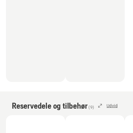
Reservedele og tilbehør
Udvid
(
9
)