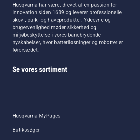
sund og
mulige
Husqvarna har været drevet af en passion for
frodig
form,
innovation siden 1689 og leverer professionelle
græsplæne.
når
skov-, park- og haveprodukter. Ydeevne og
græsset
brugervenlighed møder sikkerhed og
genoptager
miljøbeskyttelse i vores banebrydende
sin
vækst.
nyskabelser, hvor batteriløsninger og robotter er i
Tag
førersædet.
først et
kig på
vores
Se vores sortiment
vigtigste
tips for
hele
sæsonen,
så du
kan
holde en
Husqvarna MyPages
sund og
frodig
græsplæne.
Butikssøger