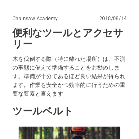
ツールベルト
目立て用具と目立てクランプ
Chainsaw Academy
2018/08/14
伐倒ツール
便利なツールとアクセサ
リフティングフックとリフティングトング
斧
リー
予備のバーチェン
キャリパー
木を伐倒する際（特に離れた場所）は、不測
燃料とチェンオイルのコンビ缶
の事態に備えて準備することをお勧めしま
スペアパーツ
す。準備が十分であるほど良い結果が得られ
ます。作業を安全かつ効率的に行うための重
要な要素と言えます。
ツールベルト