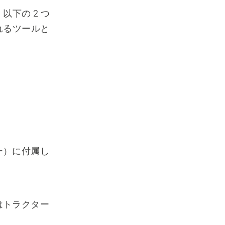
下の 2 つ
れるツールと
ー）に付属し
はトラクター