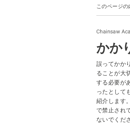
このページの
ツール
警告
Chainsaw Ac
木廻し方式
ステップダ
かか
誤ってかか
ることが大
する必要が
ったとして
紹介します
で禁止され
ないでくだ