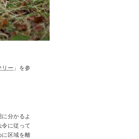
サリー
」を参
囲に分かるよ
法令に従って
めに区域を離