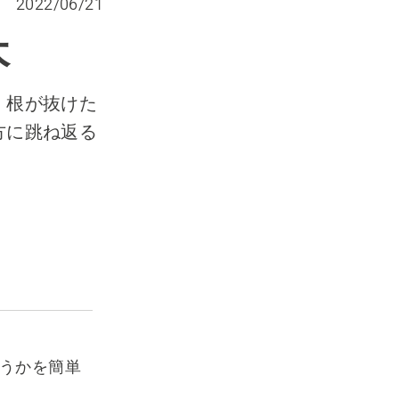
2022/06/21
木
。根が抜けた
方に跳ね返る
うかを簡単