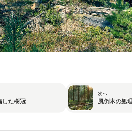
へ
次へ
傷した樹冠
風倒木の処