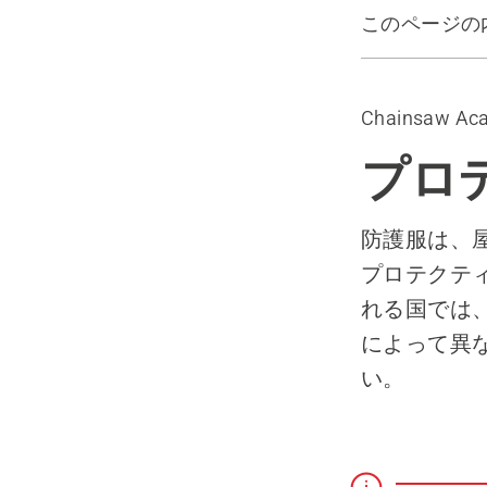
このページの
ヘルメット
林業用ジャ
Chainsaw Ac
防護ズボン
プロテクテ
プロ
作業手袋
応急処置
防護服は、
通信機器
プロテクティ
れる国では
によって異
い。