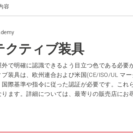
内容
など
ケット／シャツ
ademy
／チャップス
ィブブーツ
テクティブ装具
屋外で明確に認識できるよう目立つ色である必要
ブ装具は、欧州連合および米国(CE/ISO/UL マ
、国際基準や指令に従った認証が必要です。これ
なります。詳細については、最寄りの販売店にお