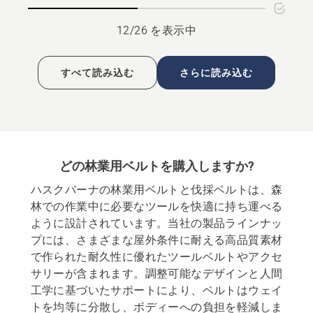
詳
の
細
詳
12/26 を表示中
を
細
見
を
る、
見
すべて読み込む
さらに読み込む
る、
どの林業用ベルトを購入しますか?
ハスクバーナの林業用ベルトと伐採ベルトは、森
林での作業中に必要なツールを快適に持ち運べる
ように設計されています。当社の製品ラインナッ
プには、さまざまな屋外条件に耐える高品質素材
で作られた耐久性に優れたツールベルトやアクセ
サリーが含まれます。調整可能なデザインと人間
工学に基づいたサポートにより、ベルトはウェイ
トを均等に分散し、ボディーへの負担を軽減しま