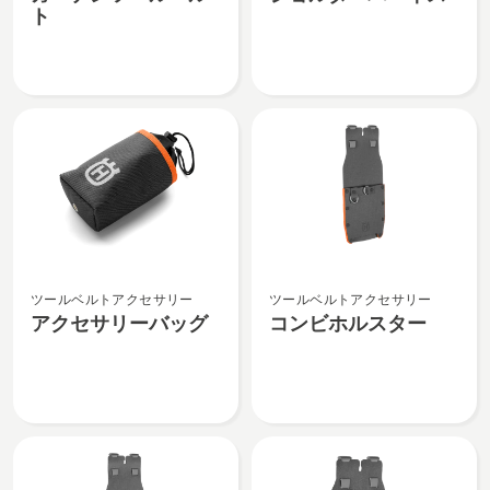
デ
ル
ト
ン
ダ
ツ
ー
ー
ハ
ル
ー
ベ
ネ
ル
ス
ト
の
の
詳
詳
細
細
を
ア
コ
を
見
ツールベルトアクセサリー
ツールベルトアクセサリー
ク
ン
見
る、
アクセサリーバッグ
コンビホルスター
セ
ビ
る、
サ
ホ
リ
ル
ー
ス
バ
タ
ッ
ー
グ
の