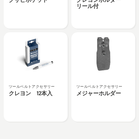
ビ
ヨ
付
る、
リール付
ポ
ン
の
ケ
ホ
詳
ッ
ル
細
ト
ダ
を
の
ー
見
詳
リ
る、
細
ー
を
ル
見
付
る、
の
ク
メ
詳
ツールベルトアクセサリー
ツールベルトアクセサリー
レ
ジ
細
クレヨン 12本入
メジャーホルダー
ヨ
ャ
を
ン
ー
見
12
ホ
る、
本
ル
入
ダ
の
ー