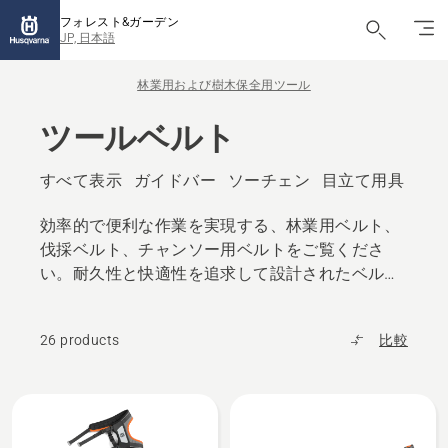
フォレスト&ガーデン
JP, 日本語
林業用および樹木保全用ツール
ツールベルト
すべて表示
ガイドバー
ソーチェン
目立て用具
斧
効率的で便利な作業を実現する、林業用ベルト、
伐採ベルト、チャンソー用ベルトをご覧くださ
い。耐久性と快適性を追求して設計されたベルト
により、森林や庭園での作業中、ツールに手が届
く範囲内に保管できます。
26 products
比較
All
products