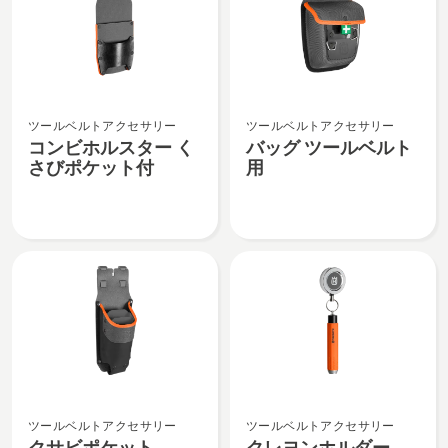
の
詳
詳
細
細
を
を
見
コ
バ
見
る、
ツールベルトアクセサリー
ツールベルトアクセサリー
ン
ッ
る、
コンビホルスター く
バッグ ツールベルト
ビ
グ
さびポケット付
用
ホ
ツ
ル
ー
ス
ル
タ
ベ
ー
ル
く
ト
さ
用
び
の
ポ
詳
ケ
細
ク
ク
ッ
を
ツールベルトアクセサリー
ツールベルトアクセサリー
サ
レ
ト
見
クサビポケット
クレヨンホルダー