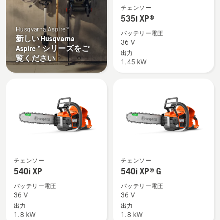
535i
チェンソー
XP®
535i XP®
の
Husqvarna Aspire™
バッテリー電圧
新しい Husqvarna
詳
36 V
Aspire™ シリーズをご
細
出力
覧ください
1.45 kW
を
見
る、
540i
540i
チェンソー
チェンソー
XP
XP®
540i XP
540i XP® G
の
G
バッテリー電圧
バッテリー電圧
詳
の
36 V
36 V
細
詳
出力
出力
1.8 kW
1.8 kW
を
細