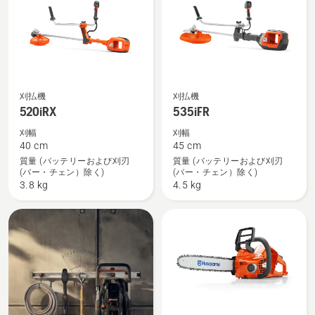
メ
ン
ト
な
し）
の
520iRX
535iFR
刈払機
刈払機
詳
520iRX
535iFR
の
の
細
詳
詳
刈幅
刈幅
を
40 cm
45 cm
細
細
見
質量 (バッテリーおよび刈刃
質量 (バッテリーおよび刈刃
を
を
る、
(バー・チェン）除く)
(バー・チェン）除く)
見
見
3.8 kg
4.5 kg
る、
る、