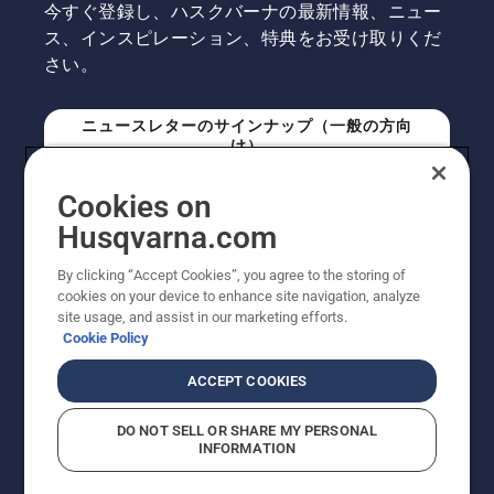
今すぐ登録し、ハスクバーナの最新情報、ニュー
ス、インスピレーション、特典をお受け取りくだ
さい。
ニュースレターのサインナップ（一般の方向
け）
Cookies on
ニュースレターのサインアップ（プロの方向
Husqvarna.com
け）
By clicking “Accept Cookies”, you agree to the storing of
cookies on your device to enhance site navigation, analyze
site usage, and assist in our marketing efforts.
Cookie Policy
ACCEPT COOKIES
DO NOT SELL OR SHARE MY PERSONAL
INFORMATION
© Husqvarna AB (publ). All rights reserved. 表示価格
は、メーカー希望小売価格 (税込) です。掲載写真は一部