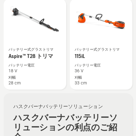
All
products
Aspire™
115iL
バッテリー式グラストリマ
バッテリー式グラストリマ
T28
の
Aspire™ T28 トリマ
115iL
ト
詳
バッテリー電圧
バッテリー電圧
リ
細
18 V
36 V
マ
を
刈幅
刈幅
28 cm
33 cm
の
見
詳
る、
細
を
ハスクバーナバッテリーソリューション
見
ハスクバーナバッテリーソ
る、
リューションの利点のご紹