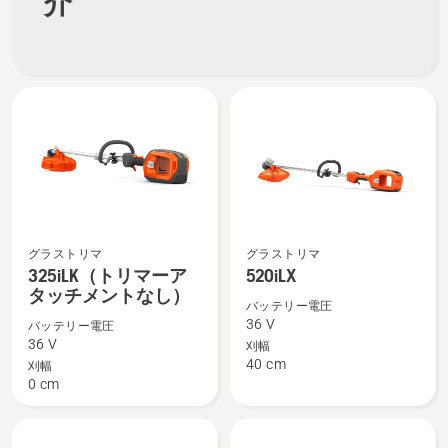
介
グラストリマ
グラストリマ
325iLK（ト
520iLX
325iLK（トリマーア
520iLX
リ
の
タッチメントなし）
マ
詳
バッテリー電圧
36 V
バッテリー電圧
ー
細
36 V
刈幅
ア
を
40 cm
刈幅
タ
見
0 cm
ッ
る、
チ