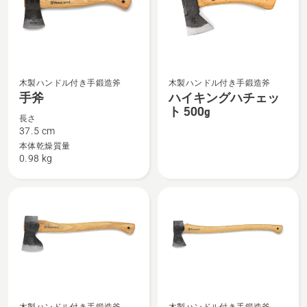
手
ハ
木製ハンドル付き手鍛造斧
木製ハンドル付き手鍛造斧
斧
イ
手斧
ハイキングハチェッ
ト 500g
の
キ
長さ
詳
ン
37.5 cm
細
グ
本体乾燥質量
0.98 kg
を
ハ
見
チ
る、
ェ
ッ
ト
500g
の
詳
細
大
万