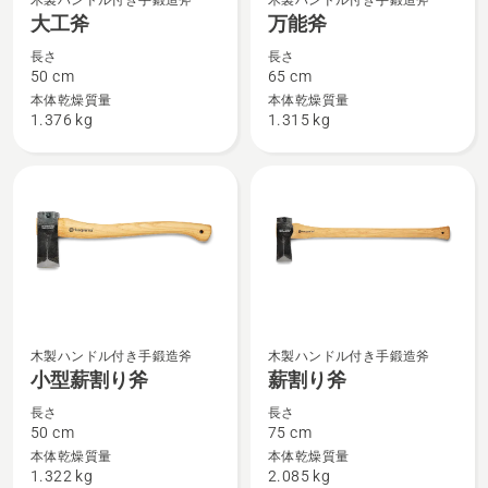
を
木製ハンドル付き手鍛造斧
木製ハンドル付き手鍛造斧
工
能
大工斧
万能斧
見
斧
斧
る、
長さ
長さ
の
の
50 cm
65 cm
詳
詳
本体乾燥質量
本体乾燥質量
1.376 kg
1.315 kg
細
細
を
を
見
見
る、
る、
小
薪
木製ハンドル付き手鍛造斧
木製ハンドル付き手鍛造斧
型
割
小型薪割り斧
薪割り斧
薪
り
長さ
長さ
割
斧
50 cm
75 cm
り
の
本体乾燥質量
本体乾燥質量
1.322 kg
2.085 kg
斧
詳