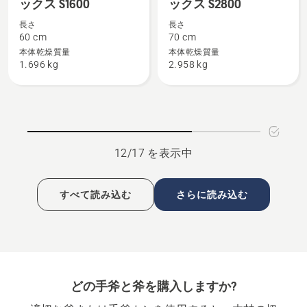
ックス S1600
ックス S2800
リ
リ
長さ
長さ
ッ
ッ
60 cm
70 cm
テ
テ
本体乾燥質量
本体乾燥質量
ィ
ィ
1.696 kg
2.958 kg
ン
ン
グ
グ
ア
ア
ッ
ッ
ク
ク
12/17 を表示中
ス
ス
S1600
S2800
の
の
すべて読み込む
さらに読み込む
詳
詳
細
細
を
を
見
見
る、
る、
どの手斧と斧を購入しますか?