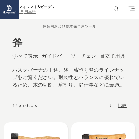
フォレスト&ガーデン
JP, 日本語
林業用および樹木保全用ツール
斧
すべて表示
ガイドバー
ソーチェン
目立て用具
斧
ハスクバーナの手斧、斧、薪割り斧のラインナッ
プをご覧ください。耐久性とバランスに優れてい
るため、木の切断、薪割り、庭仕事などに最適で
す。
17 products
比較
All
products