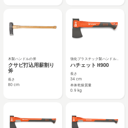
の
細
詳
を
細
見
を
る、
見
る、
ク
ハ
木製ハンドルの斧
強化プラスチック製ハンドル付
サ
チ
きの斧
クサビ打込用薪割り
ハチェット H900
斧
ビ
ェ
長さ
打
ッ
34 cm
長さ
込
ト
80 cm
本体乾燥質量
0.9 kg
用
H900
薪
の
割
詳
り
細
斧
を
の
見