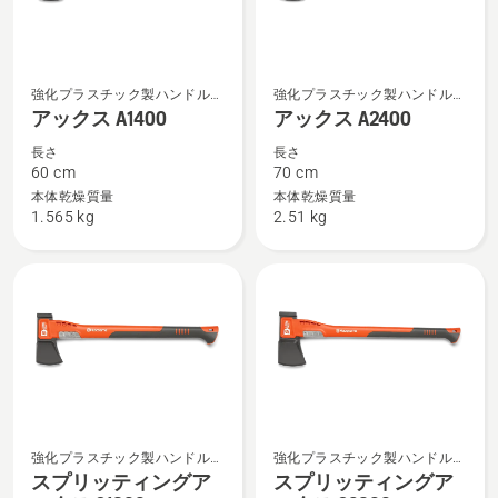
詳
る、
細
を
ア
ア
見
強化プラスチック製ハンドル付
強化プラスチック製ハンドル付
ッ
ッ
きの斧
きの斧
アックス A1400
アックス A2400
る、
ク
ク
長さ
長さ
ス
ス
60 cm
70 cm
A1400
A2400
本体乾燥質量
本体乾燥質量
1.565 kg
2.51 kg
の
の
詳
詳
細
細
を
を
見
見
る、
る、
強化プラスチック製ハンドル付
強化プラスチック製ハンドル付
ス
ス
きの斧
きの斧
スプリッティングア
スプリッティングア
プ
プ