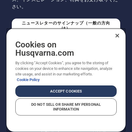
さい。
ニュースレターのサインナップ（一般の方向
け）
Cookies on
ニュースレターのサインアップ（プロの方向
Husqvarna.com
け）
By clicking “Accept Cookies”, you agree to the storing of
cookies on your device to enhance site navigation, analyze
site usage, and assist in our marketing efforts.
Cookie Policy
ACCEPT COOKIES
DO NOT SELL OR SHARE MY PERSONAL
INFORMATION
© Husqvarna AB (publ). All rights reserved. 表示価格
は、メーカー希望小売価格 (税込) です。掲載写真は一部
販売機と異なる場合があります。改良のため、仕様や価
格などの内容に変更されることがあります。