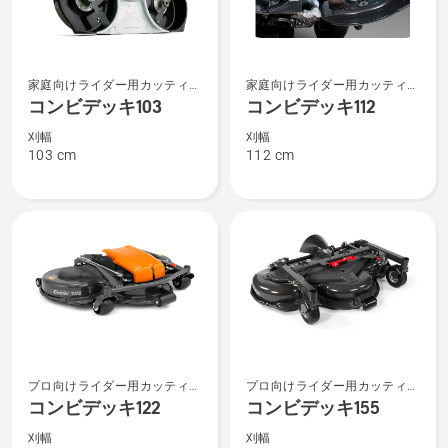
を
見
る、
コ
コ
家庭向けライダー用カッティン
家庭向けライダー用カッティン
ン
ン
グデッキ
グデッキ
コンビデッキ103
コンビデッキ112
ビ
ビ
デ
デ
刈幅
刈幅
103 cm
112 cm
ッ
ッ
キ
キ
103
112
の
の
詳
詳
細
細
を
を
見
見
る、
る、
コ
コ
プロ向けライダー用カッティン
プロ向けライダー用カッティン
ン
ン
グデッキ
グデッキ
コンビデッキ122
コンビデッキ155
ビ
ビ
デ
デ
刈幅
刈幅