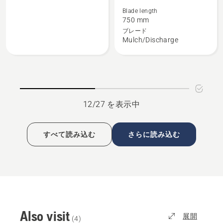
wheel
詳
Blade length
の
細
750 mm
詳
を
ブレード
Mulch/Discharge
細
見
を
る、
見
る、
12/27 を表示中
すべて読み込む
さらに読み込む
Also visit
展開
(
4
)