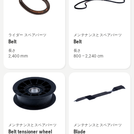
を
を
見
見
る、
る、
Belt
Belt
ライダー スペアパーツ
メンテナンスとスペアパーツ
の
の
Belt
Belt
詳
詳
細
細
長さ
長さ
2,400 mm
800 – 2,240 cm
を
を
見
見
る、
る、
Belt
Blade
メンテナンスとスペアパーツ
メンテナンスとスペアパーツ
tensioner
の
Belt tensioner wheel
Blade