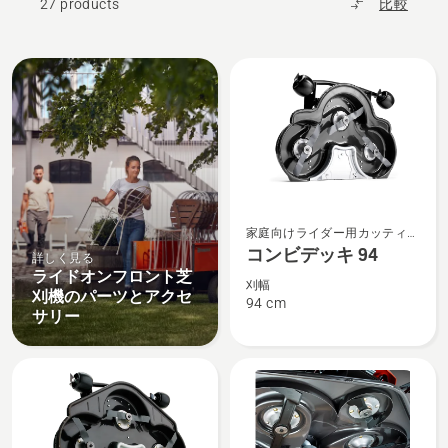
27 products
比較
All
products
コ
家庭向けライダー用カッティン
ン
グデッキ
コンビデッキ 94
詳しく見る
ビ
ライドオンフロント芝
デ
刈幅
刈機のパーツとアクセ
94 cm
ッ
サリー
キ
94
の
詳
細