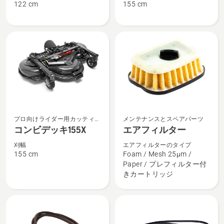
122 cm
155 cm
ッ
ッ
キ
キ
122
155
の
の
詳
詳
細
細
を
を
見
見
る、
る、
コ
エ
プロ向けライダー用カッティン
メンテナンスとスペアパーツ
ン
ア
グデッキ
コンビデッキ155X
エアフィルター
ビ
フ
刈幅
エアフィルターのタイプ
デ
ィ
155 cm
Foam / Mesh 25µm /
ッ
ル
Paper / プレフィルター付
きカートリッジ
キ
タ
155X
ー
の
の
詳
詳
細
細