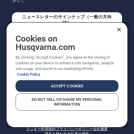
さい。
ニュースレターのサインナップ（一般の方向
け）
Cookies on
ニュースレターのサインアップ（プロの方向
Husqvarna.com
け）
By clicking “Accept Cookies”, you agree to the storing of
cookies on your device to enhance site navigation, analyze
site usage, and assist in our marketing efforts.
Cookie Policy
ACCEPT COOKIES
DO NOT SELL OR SHARE MY PERSONAL
INFORMATION
© Husqvarna AB (publ). All rights reserved. 表示価格
は、メーカー希望小売価格 (税込) です。掲載写真は一部
販売機と異なる場合があります。改良のため、仕様や価
格などの内容に変更されることがあります。
クッキー
利用規約
プライバシーポリシー
会社概要
違反と疑われる行為の報告