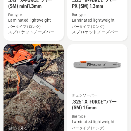
3/8 " X-FORCE™バー
.325" X-FORCE™バー
"
X-
(SM) mini1.3mm
PX (SM) 1.3mm
X-
FORCE™
Bar type
Bar type
FORCE™
バ
Laminated lightweight
Laminated lightweight
バ
ー
バータイプ (ロング)
バータイプ (ロング)
ー
PX
スプロケットノーズバー
スプロケットノーズバー
(SM)
(SM)
mini1.3mm
1.3mm
の
の
詳
詳
細
細
を
を
見
見
る、
る、
チェンソーバー
.325"
.325" X-FORCE™バー
X-
(SM) 1.5mm
FORCE™
Bar type
バ
Laminated lightweight
ー
詳しく見る
バータイプ (ロング)