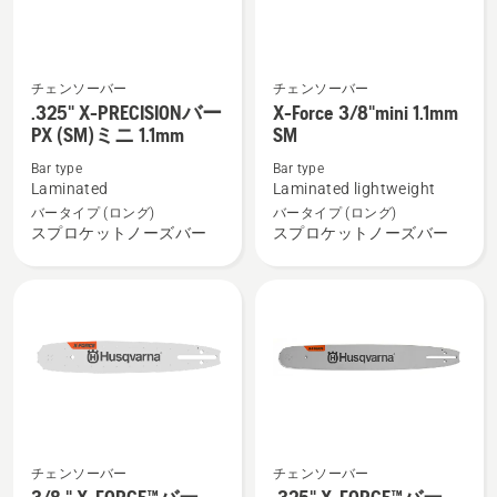
細
を
見
る、
チェンソーバー
チェンソーバー
.325"
X-
.325" X-PRECISIONバー
X-Force 3/8"mini 1.1mm
X-
Force
PX (SM)ミニ 1.1mm
SM
PRECISION
3/8"mini
Bar type
Bar type
バ
1.1mm
Laminated
Laminated lightweight
ー
SM
バータイプ (ロング)
バータイプ (ロング)
PX
の
スプロケットノーズバー
スプロケットノーズバー
(SM)
詳
ミ
細
ニ
を
1.1mm
見
の
る、
詳
細
を
見
チェンソーバー
チェンソーバー
3/8
.325"
る、