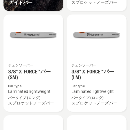
(SM)
ガイドバー
スプロケットノーズバー
1.5mm
の
詳
細
を
見
る、
チェンソーバー
チェンソーバー
3/8"
3/8"
3/8" X-FORCE™バー
3/8" X-FORCE™バー
X-
X-
(SM)
(LM)
FORCE™
FORCE™
Bar type
Bar type
バ
バ
Laminated lightweight
Laminated lightweight
ー
ー
バータイプ (ロング)
バータイプ (ロング)
(SM)
(LM)
スプロケットノーズバー
スプロケットノーズバー
の
の
詳
詳
細
細
を
を