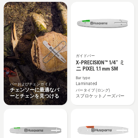
All
products
ガイドバー
X-
X-PRECISION™ 1/4” ミ
PRECISION™
ニ PIXEL 1.1 mm SM
1/4”
Bar type
ミ
Laminated
バーおよびチェンガイド
ニ
チェンソーに最適なバ
バータイプ (ロング)
PIXEL
ーとチェンを見つける
スプロケットノーズバー
1.1
mm
SM
の
詳