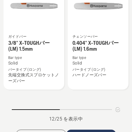
見
見
る、
る、
ガイドバー
チェンソーバー
3/8"
0.404"
3/8" X-TOUGHバー
0.404" X-TOUGHバー
X-
X-
(LM) 1.5mm
(LM) 1.6mm
TOUGH
TOUGH
Bar type
Bar type
バ
バ
Solid
Solid
ー
ー
バータイプ (ロング)
バータイプ (ロング)
先端交換式スプロケットノ
ハードノーズバー
(LM)
(LM)
ーズバー
1.5mm
1.6mm
の
の
詳
詳
細
細
を
を
見
見
12/25 を表示中
る、
る、