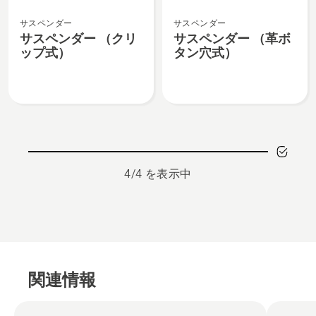
細
サ
サ
を
サスペンダー
サスペンダー
ス
ス
見
サスペンダー （クリ
サスペンダー （革ボ
ペ
ペ
る、
ップ式）
タン穴式）
ン
ン
ダ
ダ
ー
ー
（ク
（革
リ
ボ
ッ
タ
プ
ン
4/4 を表示中
式）
穴
の
式）
詳
の
細
詳
を
細
見
を
関連情報
る、
見
る、