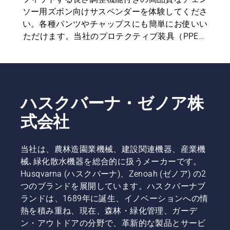
ソー用ズボン向けサスペンダーを体験してくださ
い。各種パンツやチャップスにも簡単にお使いい
ただけます。当社のプロテクティブ装具（PPE）
シリーズでは、サスペンダーに加えて、フォレス
トヘルメット、聴覚保護具、安全メガネ、チェン
ソー用ズボン、チェンソー用ジャケット、チェン
ソー用ブーツ、チェンソー用手袋など、さまざま
な必須アイテムをご用意しています。
ハスクバーナ・ゼノア株
式会社
当社は、農林造園業機械、建設関連機器、産業機
械､緑化散水機器を総合的に扱うメーカーです。
Husqvarna (ハスクバーナ)、Zenoah (ゼノア) の2
つのブランドを展開しています。ハスクバーナブ
ランドは、1689年に誕生、イノベーションへの情
熱を積み重ね、現在、森林・緑化管理、ガーデ
ン・アウトドアの分野で、革新的な製品とサービ