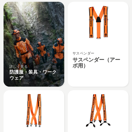
All
products
サ
サスペンダー
ス
サスペンダー（アー
ペ
ボ用）
詳しく見る
ン
防護服・装具・ワーク
ダ
ウェア
ー
（ア
ー
ボ
用）
の
詳