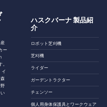
ゼ
ハスクバーナ 製品紹
介
、産
ロボット芝刈機
カー
芝刈機
h
す。
ライダー
、イ
、森
ガーデントラクター
分野
チェンソー
てい
個人用身体保護具とワークウェア