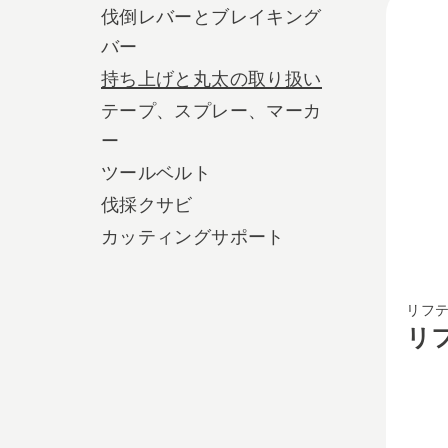
伐倒レバーとブレイキング
produ
バー
持ち上げと丸太の取り扱い
テープ、スプレー、マーカ
ー
ツールベルト
伐採クサビ
カッティングサポート
リ
リフ
フ
リ
テ
ィ
ン
グ