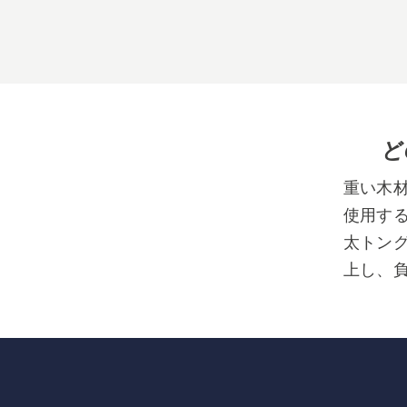
ど
重い木
使用す
太トン
上し、
バーナ
製品が