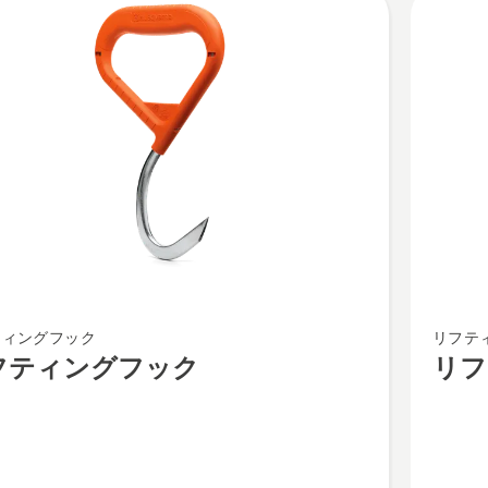
cts
リ
ティングフック
リフテ
フ
フティングフック
リフ
テ
ィ
ン
グ