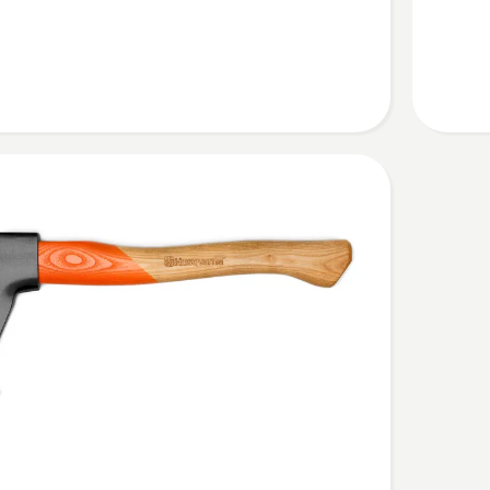
ト
ン
グ
の
詳
細
を
見
る、