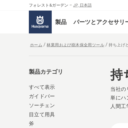
フォレスト&ガーデン
–
JP, 日本語
製品
パーツとアクセサリ
ホーム
林業用および樹木保全用ツール
持ち上げ
持
製品カテゴリ
すべて表示
当社の
ガイドバー
単にハ
ソーチェン
人間工
目立て用具
斧
All