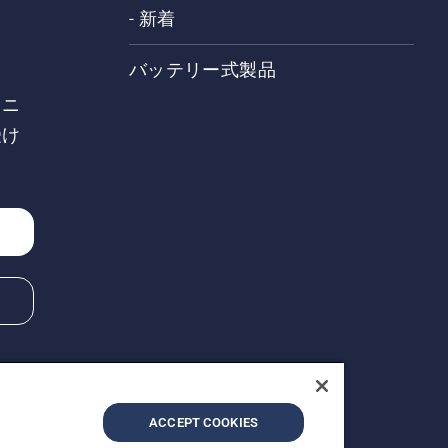
- 新着
バッテリー式製品
、ニ
受け
ACCEPT COOKIES