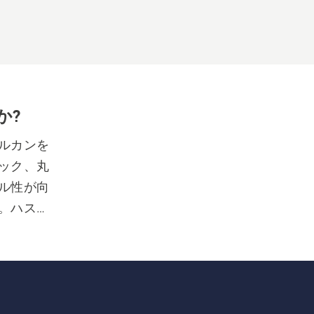
か?
ルカンを
ック、丸
ル性が向
。ハスク
た堅牢な
ドルによ