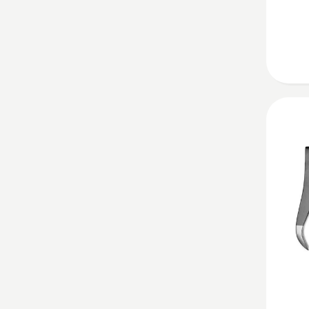
フ
ッ
ク
の
詳
細
を
見
る、
ト