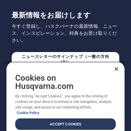
最新情報をお届けします
今すぐ登録し、ハスクバーナの最新情報、ニュー
ス、インスピレーション、特典をお受け取りくだ
さい。
ニュースレターのサインナップ（一般の方向
け）
Cookies on
ニュースレターのサインアップ（プロの方向
Husqvarna.com
け）
By clicking “Accept Cookies”, you agree to the storing of
cookies on your device to enhance site navigation, analyze
site usage, and assist in our marketing efforts.
Cookie Policy
ACCEPT COOKIES