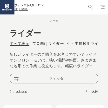
フォレスト&ガーデン
JP, 日本語
ホーム
ライダー
すべて表示
プロ向けライダー
小・中規模用ライダー
新しいライダーのご購入をお考えですか？ライド
オンフロントモアは、狭い場所や斜面、さまざま
な地形での作業に役立ちます。幅広いライダーシ
リーズは、さまざまなニーズに対応する各種のソ
リューションを提供します。
フィルタ
6 products
比較
All