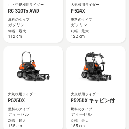
RC 320Ts
P 524X
小・中規模用ライダー
大規模用ライダー
AWD
の
RC 320Ts AWD
P 524X
の
詳
燃料のタイプ
燃料のタイプ
詳
細
ガソリン
ガソリン
細
を
刈幅 最大
刈幅 最大
112 cm
122 cm
を
見
見
る、
る、
P525DX
P525DX
大規模用ライダー
大規模用ライダー
の
キ
P525DX
P525DX キャビン付
詳
ャ
燃料のタイプ
燃料のタイプ
細
ビ
ディーゼル
ディーゼル
を
ン
刈幅 最大
刈幅 最大
155 cm
155 cm
見
付