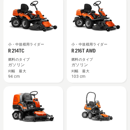
products
R 214TC
R 216T
小・中規模用ライダー
小・中規模用ライダー
の
AWD
R 214TC
R 216T AWD
詳
の
燃料のタイプ
燃料のタイプ
細
詳
ガソリン
ガソリン
を
細
刈幅 最大
刈幅 最大
94 cm
103 cm
見
を
る、
見
る、