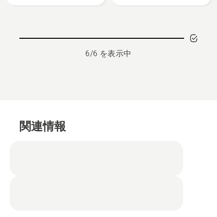
る、
の
詳
細
を
6/6 を表示中
見
る、
関連情報