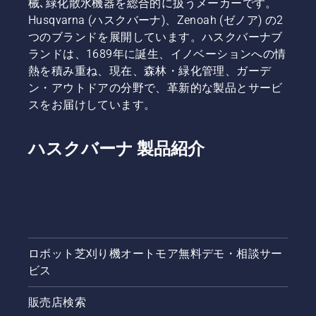
械､緑化散水機器を総合的に扱うメーカーです。
の詳しい
Husqvarna (ハスクバーナ)、Zenoah (ゼノア) の2
手順をご
つのブランドを展開しています。ハスクバーナブ
紹介しま
す。
ランドは、1689年に誕生、イノベーションへの情
熱を積み重ね、現在、森林・緑化管理、ガーデ
ン・アウトドアの分野で、革新的な製品とサービ
スをお届けしています。
ハスクバーナ 製品紹介
ロボット芝刈り機オートモア無料デモ・相談サー
ビス
販売店検索