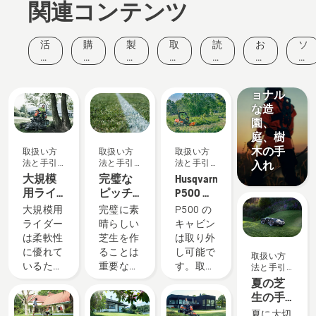
関連コンテンツ
ソリュー
活
購
製
取
読
お
ソ
ション
動
入
品
扱
み
客
リ
プロフ
と
ガ
と
い
も
様
ュ
ェッシ
イ
イ
イ
方
の
の
ー
ョナル
ベ
ド
ノ
法
と
声
シ
ン
ベ
と
ヒ
な造
ョ
ト
ー
手
ン
ン
園、
シ
引
ト
庭、樹
ョ
き
木の手
取扱い方
取扱い方
取扱い方
ン
法と手引
法と手引
法と手引
入れ
き
き
き
大規模
完璧な
Husqvarna
用ライ
ピッチ
P500 の
ダーへ
を作る
キャビ
大規模用
完璧に素
P500 の
のカッ
ンの取
ライダー
晴らしい
キャビン
ティン
り付け
は柔軟性
芝生を作
は取り外
グデッ
と取り
に優れて
ることは
し可能で
取扱い方
キの取
外し
いるた
重要な要
す。取り
法と手引
り付け
き
め、目の
素の一つ
外しには
夏の芝
方法
前の作業
です。で
追加のツ
生の手
にすばや
も、ゲー
ールとキ
入れ方
夏に大切