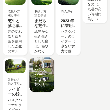
く対応し
ムやスポ
ャビンを
法 - 6つ
なのは、
たり、シ
ーツ、園
移動する
のヒン
気温の高
取扱い方
取扱い方
購入ガイ
ーズンの
芸の活動
補助が必
ト
い時期に
法と手引
法と手引
ド
新しい作
の間に、
要です。
美しい庭
き
き
芝生と
まだら
2023 年
業に対応
芝を生涯
キャビン
を維持す
落ち葉
な芝生
に乗用
したりで
にわたっ
の取り付
ることで
による
を修復
芝刈機
芝の切れ
緑豊かな
ハスクバ
きます。
て生き生
けや取り
す。ここ
マルチ
して、
を購入
端と落ち
生き生き
ーナのラ
きと保つ
外しを行
では、気
ングの
芝生を
する際
葉を使用
とした庭
イダーは
にはどう
う前に、
温が高く
方法
よみが
に考慮
した芝生
は、穏や
少ない労
したらい
このビデ
なる季節
えらせ
するべ
のマルチ
かなくつ
力で優れ
いのでし
オを見て
でも芝生
る方法
き 5 つ
製品とイ
ングで、
ろぎの場
た成果を
ょう？そ
説明書を
を美しく
の点
ノベーシ
時間も費
所、また
発揮しま
れは可能
印刷して
生育させ
ョン
用も節約
は家族や
す。旋回
なのでし
くださ
続けるこ
ハスク
できま
友人とア
性能抜
ょうか？
い。
とのでき
バーナ
す。ここ
クティビ
群、制御
私たち
る、簡単
による
取扱い方
では、こ
ティを楽
性、快適
は、その
な手入れ
法と手引
芝刈り
うしたマ
しむ場所
性、効率
答えを得
のコツを
き
ライダ
ルチング
として最
性を兼ね
るため
ご紹介し
ーの始
を行う際
適です。
備えてい
に、この
ます。ま
動方法
ハスクバ
に最も役
芝生はま
るため、
業界で最
ず第一の
ーナのラ
立つヒン
さにその
楽に作業
も優れた
コツとし
イダーを