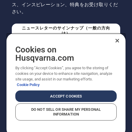
ス、インスピレーション、特典をお受け取りくだ
さい。
ニュースレターのサインナップ（一般の方向
け）
Cookies on
ニュースレターのサインアップ（プロの方向
Husqvarna.com
け）
By clicking “Accept Cookies”, you agree to the storing of
cookies on your device to enhance site navigation, analyze
site usage, and assist in our marketing efforts.
Cookie Policy
ACCEPT COOKIES
DO NOT SELL OR SHARE MY PERSONAL
INFORMATION
© Husqvarna AB (publ). All rights reserved. 表示価格
は、メーカー希望小売価格 (税込) です。掲載写真は一部
販売機と異なる場合があります。改良のため、仕様や価