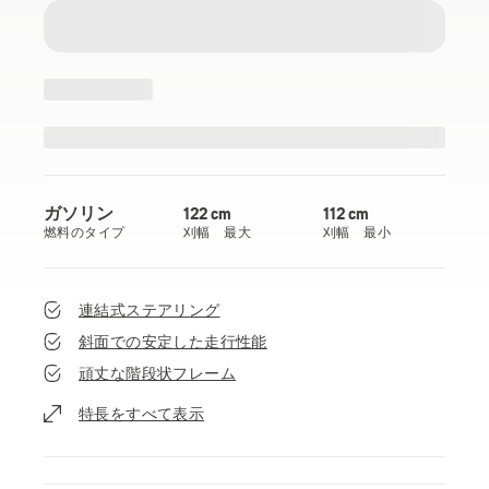
ガソリン
122 cm
112 cm
燃料のタイプ
刈幅 最大
刈幅 最小
連結式ステアリング
斜面での安定した走行性能
頑丈な階段状フレーム
特長をすべて表示