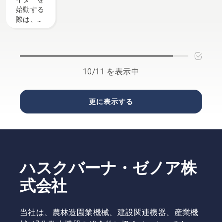
トをご紹
ためにあ
を行える
人物の一
て、健康
始動する
介しま
ります。
だけでな
人に話を
で青々と
際は、以
す。
しかし、
く、楽し
聞きまし
した芝生
下の手順
芝生が乾
んで作業
た。
を保つう
に従って
燥して茶
できま
えで、こ
くださ
色のまだ
す。
の季節に
い。
ら模様に
最も重要
なった
10/11 を表示中
なヒント
り、雑草
をご覧く
によって
ださい。
台無しに
更に表示する
なったら
どうでし
ょうか？
ご心配に
は及びま
せん。こ
ハスクバーナ・ゼノア株
の記事で
は、まだ
式会社
ら模様に
なった芝
生を修復
当社は、農林造園業機械、建設関連機器、産業機
するため