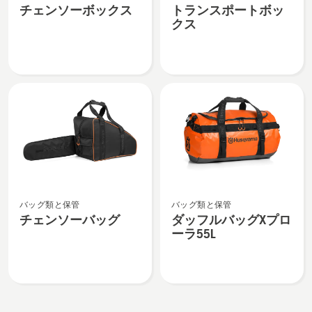
チェンソーボックス
トランスポートボッ
ン
ン
クス
ソ
ス
ー
ポ
ボ
ー
ッ
ト
ク
ボ
ス
ッ
の
ク
詳
ス
細
の
を
詳
チ
ダ
見
細
バッグ類と保管
バッグ類と保管
ェ
ッ
る、
を
チェンソーバッグ
ダッフルバッグXプロ
ン
フ
見
ーラ55L
ソ
ル
る、
ー
バ
バ
ッ
ッ
グ
グ
X