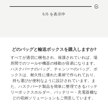
の
プ
詳
ロ
6/6 を表示中
細
ー
を
ラ
見
55L
る、
の
詳
細
どのバッグと輸送ボックスを購入しますか?
を
見
すべてが適切に梱包され、保護されていれば、場
る、
所間でのツールや機器の移動が容易になります。
ハスクバーナのバッグ、チャンソーのバッグ、ボ
ックスは、耐久性に優れた素材で作られており、
持ち運びが便利なように設計されています。ま
た、ハスクバーナ製品を簡単に整理できるバッテ
リーボックスホルダー、バッテリー・充電器棚な
どの収納ソリューションもご用意しています。