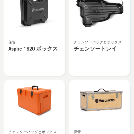
products
Aspire™
チ
保管
チェンソーバッグとボックス
S20
ェ
Aspire™ S20 ボックス
チェンソートレイ
ボ
ン
ッ
ソ
ク
ー
ス
ト
の
レ
詳
イ
細
の
を
詳
見
細
る、
を
見
チ
ト
る、
チェンソーバッグとボックス
保管
ェ
ラ