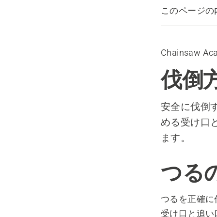
このページの
つる
受け口
Chainsaw Ac
追い口
伐倒
安全に伐倒
める受け口
ます。
つる
つるを正確に
受け口と追い