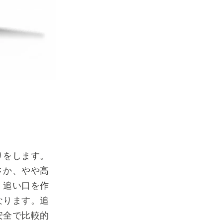
りをします。
さか、やや高
）追い口を作
なります。追
安全で比較的