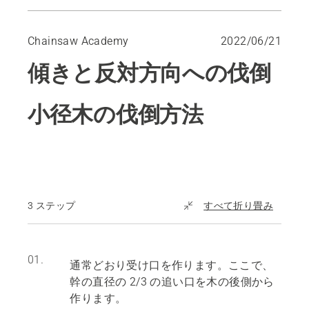
小径木の伐倒方法
オプション：追いづる切り
Chainsaw Academy
2022/06/21
大径木の伐倒方法
傾きと反対方向への伐倒
小径木の伐倒方法
3 ステップ
すべて折り畳み
01.
通常どおり受け口を作ります。ここで、
幹の直径の 2/3 の追い口を木の後側から
作ります。