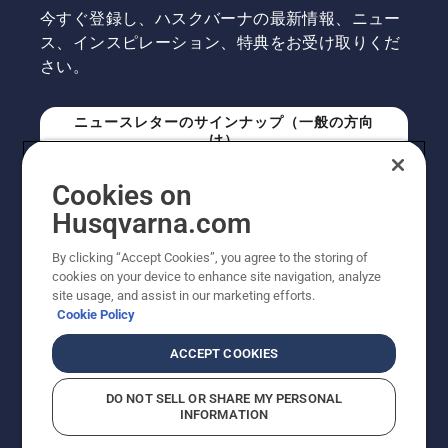
今すぐ登録し、ハスクバーナの最新情報、ニュー
ス、インスピレーション、特典をお受け取りくだ
さい。
ニュースレターのサインナップ（一般の方向
け）
Cookies on
ニュースレターのサインアップ（プロの方向
Husqvarna.com
け）
By clicking “Accept Cookies”, you agree to the storing of
cookies on your device to enhance site navigation, analyze
site usage, and assist in our marketing efforts.
Cookie Policy
ACCEPT COOKIES
DO NOT SELL OR SHARE MY PERSONAL
INFORMATION
© Husqvarna AB (publ). All rights reserved. 表示価格
は、メーカー希望小売価格 (税込) です。掲載写真は一部