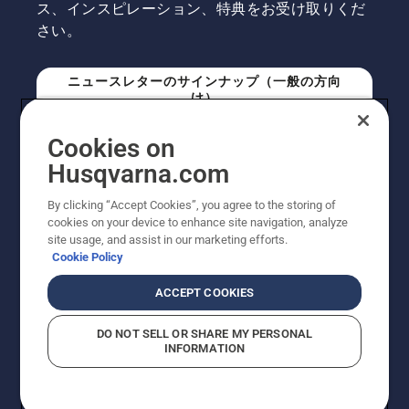
ス、インスピレーション、特典をお受け取りくだ
さい。
ニュースレターのサインナップ（一般の方向
け）
Cookies on
ニュースレターのサインアップ（プロの方向
Husqvarna.com
け）
By clicking “Accept Cookies”, you agree to the storing of
cookies on your device to enhance site navigation, analyze
site usage, and assist in our marketing efforts.
Cookie Policy
ACCEPT COOKIES
DO NOT SELL OR SHARE MY PERSONAL
INFORMATION
© Husqvarna AB (publ). All rights reserved. 表示価格
は、メーカー希望小売価格 (税込) です。掲載写真は一部
販売機と異なる場合があります。改良のため、仕様や価
格などの内容に変更されることがあります。