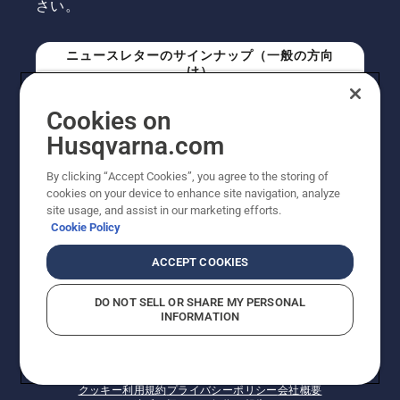
さい。
ニュースレターのサインナップ（一般の方向
け）
Cookies on
ニュースレターのサインアップ（プロの方向
Husqvarna.com
け）
By clicking “Accept Cookies”, you agree to the storing of
cookies on your device to enhance site navigation, analyze
site usage, and assist in our marketing efforts.
Cookie Policy
ACCEPT COOKIES
DO NOT SELL OR SHARE MY PERSONAL
INFORMATION
© Husqvarna AB (publ). All rights reserved. 表示価格
は、メーカー希望小売価格 (税込) です。掲載写真は一部
販売機と異なる場合があります。改良のため、仕様や価
格などの内容に変更されることがあります。
クッキー
利用規約
プライバシーポリシー
会社概要