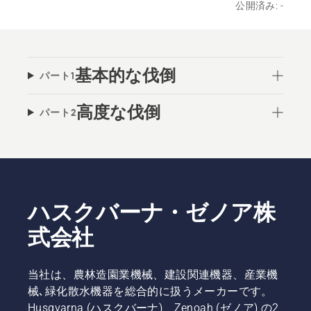
公開済み: -
基本的な伐倒
パート1
高度な伐倒
パート2
ハスクバーナ・ゼノア株
式会社
当社は、農林造園業機械、建設関連機器、産業機
械､緑化散水機器を総合的に扱うメーカーです。
Husqvarna (ハスクバーナ)、Zenoah (ゼノア) の2