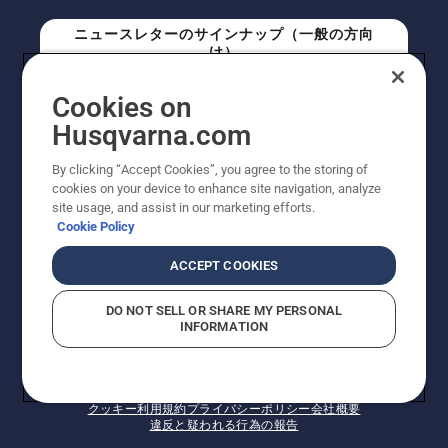
ニュースレターのサインナップ（一般の方向
け）
Cookies on
ニュースレターのサインアップ（プロの方向
Husqvarna.com
け）
By clicking “Accept Cookies”, you agree to the storing of
cookies on your device to enhance site navigation, analyze
site usage, and assist in our marketing efforts.
Cookie Policy
ACCEPT COOKIES
DO NOT SELL OR SHARE MY PERSONAL
INFORMATION
© Husqvarna AB (publ). All rights reserved. 表示価格
は、メーカー希望小売価格 (税込) です。掲載写真は一部
販売機と異なる場合があります。改良のため、仕様や価
格などの内容に変更されることがあります。
クッキー
利用規約
プライバシーポリシー
会社概要
違反と疑われる行為の報告