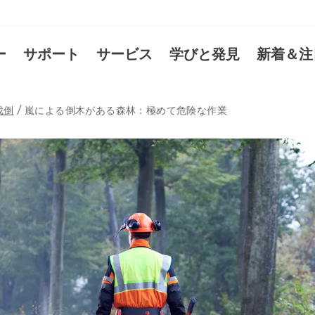
ー
サポート
サービス
学びと発見
新着＆注
伐倒
嵐による倒木がある森林：極めて危険な作業