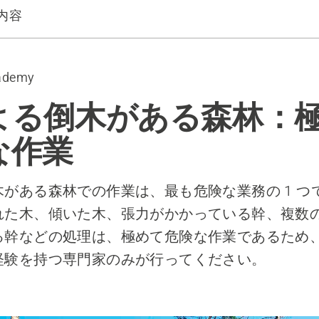
内容
木がある森で作業するときの装置
バイス
ademy
での伐採
よる倒木がある森林：
な作業
がある森林での作業は、最も危険な業務の 1 つ
れた木、傾いた木、張力がかかっている幹、複数
る幹などの処理は、極めて危険な作業であるため
経験を持つ専門家のみが行ってください。