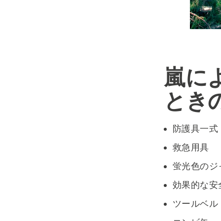
嵐に
とき
防護具一式
救急用具
蛍光色のジ
効果的な安
ツールベル