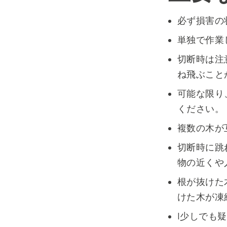
必ず損害の
単独で作業
切断時は注
ね飛ぶこと
可能な限り
ください。
複数の木が
切断時に跳
物の近くや
根が抜けた
けた木が凍
I少しでも