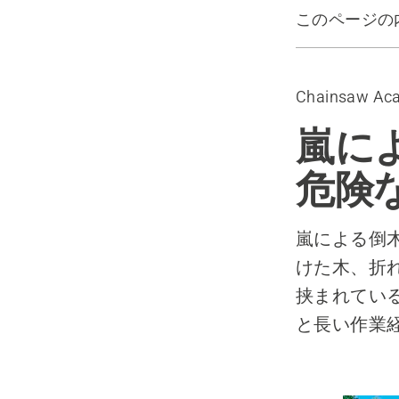
このページの
嵐による倒
重要なアド
Chainsaw Ac
正しい順序
嵐に
危険
嵐による倒木
けた木、折
挟まれてい
と長い作業