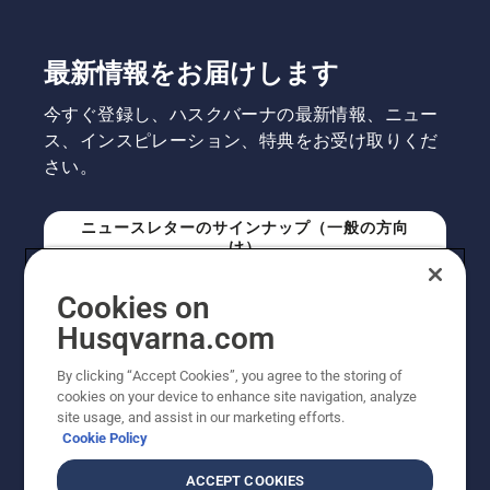
最新情報をお届けします
今すぐ登録し、ハスクバーナの最新情報、ニュー
ス、インスピレーション、特典をお受け取りくだ
さい。
ニュースレターのサインナップ（一般の方向
け）
Cookies on
ニュースレターのサインアップ（プロの方向
Husqvarna.com
け）
By clicking “Accept Cookies”, you agree to the storing of
cookies on your device to enhance site navigation, analyze
site usage, and assist in our marketing efforts.
Cookie Policy
ACCEPT COOKIES