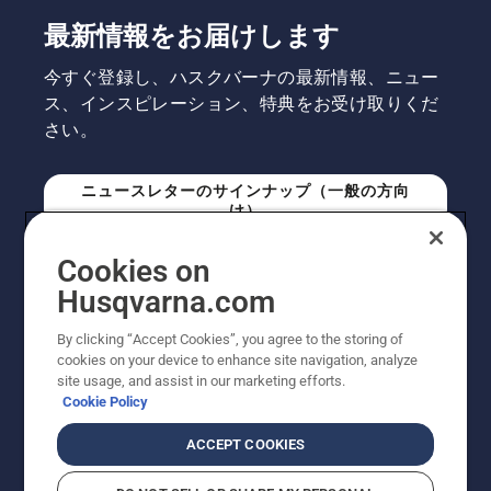
最新情報をお届けします
今すぐ登録し、ハスクバーナの最新情報、ニュー
ス、インスピレーション、特典をお受け取りくだ
さい。
ニュースレターのサインナップ（一般の方向
け）
Cookies on
ニュースレターのサインアップ（プロの方向
Husqvarna.com
け）
By clicking “Accept Cookies”, you agree to the storing of
cookies on your device to enhance site navigation, analyze
site usage, and assist in our marketing efforts.
Cookie Policy
ACCEPT COOKIES