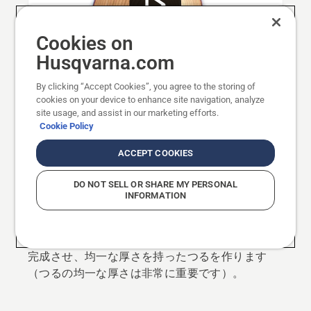
Cookies on
Husqvarna.com
Video
By clicking “Accept Cookies”, you agree to the storing of
cookies on your device to enhance site navigation, analyze
site usage, and assist in our marketing efforts.
受け口と水平にし、できるだけ深く突っ込み切り
Cookie Policy
をします。受け口に平行に、適切なつるの厚さま
ACCEPT COOKIES
で切削します。おおよそガイドバーの幅と同じだ
け、後ろに切り進みます。チェンソーで廻し切り
DO NOT SELL OR SHARE MY PERSONAL
しますが、その際にガイドバーの先端でつるを切
INFORMATION
らないようにしてください。いったん止まって、
必ずクサビまたはブレイキングバーを挿入してく
ださい。引き続きチェンソーを回して、追い口を
完成させ、均一な厚さを持ったつるを作ります
（つるの均一な厚さは非常に重要です）。