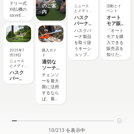
「Li-ion
つかのこ
ソリュー
モード
テリー式
のご案
ニュース
活動とイ
大容量背
とを考慮
ションが
を使用
刈払機の
とメディ
ベント
内
負い式バ
する必要
あれば、
する方
saveE モ
ア
ハスク
オート
ッテリ
がありま
もう選択
法
ードは、
バーナ
モア販
ー」の正
す。
する必要
フルスロ
キーシ
売店・
ハスクバ
「オート
しい設定
はありま
ットル時
ョップ
稼働場
ーナ製品
モアを購
と調整方
せん。
のナイロ
一覧
所リス
を取り扱
入できる
法を説明
「これに
ンカッタ
ト
うキーシ
販売店を
していま
より、バ
2025年7
購入ガイ
の回転数
ョップで
知りた
す。背負
ッテリー
月28日
ド
を下げる
は、豊富
い」「オ
い式バッ
製品シリ
ニュース
適切な
一方でト
とメディ
なライン
ートモア
テリーを
ーズがま
ソーチ
ルクを維
ア
ハスク
ナップと
が実際に
適切に調
ったく新
ェンの
チェンソ
持し、軽
バー
専門知識
動いてい
整してよ
しいレベ
選び
ーを最大
い草を切
ナ・オ
をもと
るところ
り快適に
ルに引き
方：ヒ
限に活用
断中にバ
ートモ
に、お客
を見てみ
フィット
上げられ
ント
するなら
ッテリー
ア認定
様にぴっ
たい」
させるこ
ます」こ
ば、最適
寿命を維
代理店
たりの商
「導入で
とで、使
う述べる
なソーチ
持できる
募集中
品選びと
きるか相
用時の疲
のは、ハ
ェンを選
ように設
サポート
談した
労が大幅
スクバー
択するこ
計されて
をご提供
い」とい
に軽減さ
ナの電動
とが重要
います。
していま
うお客様
れるた
および手
です。こ
バッテリ
10/213 を表示中
す。 商
のご要望
め、長時
持ち式バ