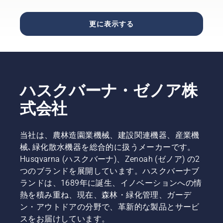
こでは、
ートリマ
品の品揃
にお応え
間の作業
ッテリー
考慮すべ
ーのボタ
えが充実
します。
が可能に
プロダク
きいくつ
ンを 1 度
更に表示する
した
当社が認
なりま
トマネー
かのポイ
押すだけ
「Premium
定するオ
す。
ジャー
ントをご
で、
Shop」、
ートモア
Johan
紹介しま
saveE モ
地域のニ
の販売店
Svennung
す。
ードのオ
ーズに合
と、オー
です。
ン／オフ
わせた提
トモアが
が切り替
ハスクバーナ・ゼノア株
案が魅力
実際に使
わりま
の
われてい
す。
式会社
「Brand
る現場の
Shop」、
情報を一
ロボット
覧にしま
当社は、農林造園業機械、建設関連機器、産業機
芝刈機に
したので
械､緑化散水機器を総合的に扱うメーカーです。
特化した
ご覧くだ
「AUTOMOWER™
さい。
Husqvarna (ハスクバーナ)、Zenoah (ゼノア) の2
Shop」
休業日や
つのブランドを展開しています。ハスクバーナブ
など、そ
稼働機種
ランドは、1689年に誕生、イノベーションへの情
れぞれに
の詳細な
熱を積み重ね、現在、森林・緑化管理、ガーデ
特長があ
どは、お
ン・アウトドアの分野で、革新的な製品とサービ
ります。
気軽にお
用途やご
電話でお
スをお届けしています。