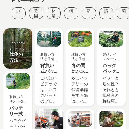
ガ
造
林
樹
活
購
製
ー
園
業
木
動
入
品
デ
管
と
ガ
と
ニ
理
イ
イ
イ
ン
ベ
ド
ノ
グ
ン
ベ
ト
ー
Chainsaw
シ
Academy
ョ
伐倒の
取扱い方
取扱い方
製品とイ
ン
法と手引
法と手引
ノベーシ
方法
き
き
ョン
背負い
冬の間
バック
式バッ
にハス
パック
テリー
クバー
バッテ
この短い
冬にバッ
パワーと
の正し
ナのバ
リー：
ビデオで
テリーの
耐久性？
い設定
ッテリ
手持ち
は、ハス
保管準備
それとも
と調整
ーを保
式バッ
クバーナ
をする際
低騒音と
取扱い方
方法
管する
テリー
のプロ向
は、バッ
持続可能
法と手引
方法
パワー
き
ソリュー
けバッテ
テリーの
性？当社
バッテ
ツール
ション
リー製品
寿命を延
のバック
リー式
サービ
の革命
と共に使
ばすため
パックバ
刈払機
ハスクバ
スディ
用する
に、いく
ッテリー
で saveE
ーナバッ
ーラー