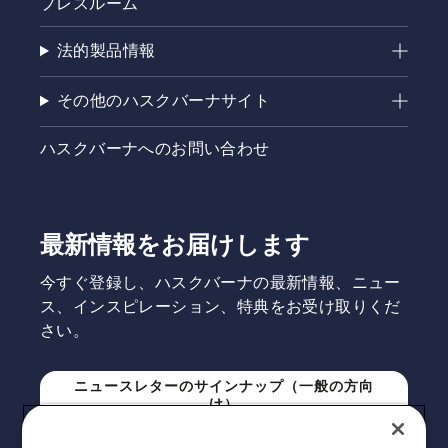
プレスルーム
す。無料
相談サー
法的製品情報
ビスと
は、購入
前のお客
その他のハスクバーナサイト
様向け
に、機種
ハスクバーナへのお問い合わせ
選定のお
手伝いと
導入・設
置に関す
るご相談
最新情報をお届けします
を受け付
けるサー
今すぐ登録し、ハスクバーナの最新情報、ニュー
ビスで
ス、インスピレーション、特典をお受け取りくだ
す。予約
さい。
申し込み
後、登録
販売店よ
ニュースレターのサインナップ（一般の方向
りご連絡
け）
をさせて
いただき