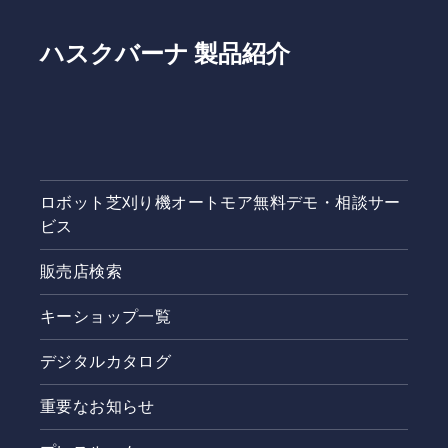
希望に合
問い合わ
わせて、
せくださ
お近くの
い。その
ハスクバーナ 製品紹介
ショップ
際は、
をぜひチ
「オート
ェックし
モア販売
てみてく
店・稼働
ださい。
場所リス
トを見
た」とお
ロボット芝刈り機オートモア無料デモ・相談サー
伝えいた
ビス
だけると
スムーズ
です。ま
販売店検索
た、お住
まいの地
キーショップ一覧
域ごとに
オートモ
デジタルカタログ
アの無料
相談サー
重要なお知らせ
ビスを受
け付けて
おりま