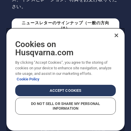
さい。
ニュースレターのサインナップ（一般の方向
け）
Cookies on
ニュースレターのサインアップ（プロの方向
Husqvarna.com
け）
By clicking “Accept Cookies”, you agree to the storing of
cookies on your device to enhance site navigation, analyze
site usage, and assist in our marketing efforts.
Cookie Policy
ACCEPT COOKIES
DO NOT SELL OR SHARE MY PERSONAL
INFORMATION
© Husqvarna AB (publ). All rights reserved. 表示価格
は、メーカー希望小売価格 (税込) です。掲載写真は一部
販売機と異なる場合があります。改良のため、仕様や価
格などの内容に変更されることがあります。