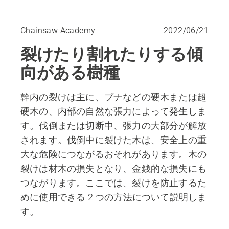
高い位置の追い口
「フンボルトノッチ（逆さ受け口）」
Chainsaw Academy
2022/06/21
根張り部分とオノメ
裂けたり割れたりする傾
受け口内の突っ込み切り
向がある樹種
幹内の裂けは主に、ブナなどの硬木または超
硬木の、内部の自然な張力によって発生しま
す。伐倒または切断中、張力の大部分が解放
されます。伐倒中に裂けた木は、安全上の重
大な危険につながるおそれがあります。木の
裂けは材木の損失となり、金銭的な損失にも
つながります。ここでは、裂けを防止するた
めに使用できる 2 つの方法について説明しま
す。